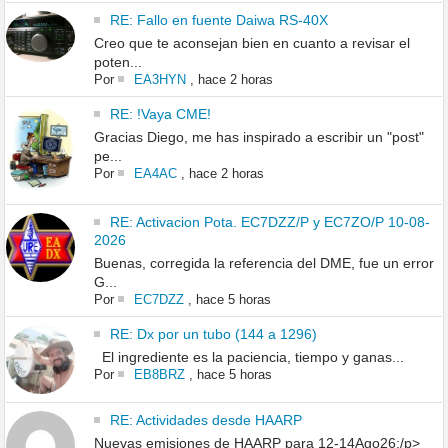
RE: Fallo en fuente Daiwa RS-40X
Creo que te aconsejan bien en cuanto a revisar el
poten...
Por
EA3HYN
,
hace 2 horas
RE: !Vaya CME!
Gracias Diego, me has inspirado a escribir un "post"
pe...
Por
EA4AC
,
hace 2 horas
RE: Activacion Pota. EC7DZZ/P y EC7ZO/P 10-08-
2026
Buenas, corregida la referencia del DME, fue un error
G...
Por
EC7DZZ
,
hace 5 horas
RE: Dx por un tubo (144 a 1296)
El ingrediente es la paciencia, tiempo y ganas...
Por
EB8BRZ
,
hace 5 horas
RE: Actividades desde HAARP
Nuevas emisiones de HAARP para 12-14Ago26:/p>