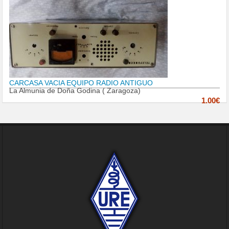
CARCASA VACIA EQUIPO RADIO ANTIGUO
La Almunia de Doña Godina ( Zaragoza)
1.00€