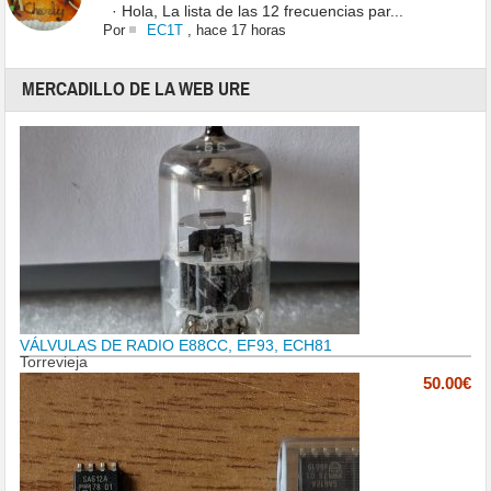
· Hola, La lista de las 12 frecuencias par...
Por
EC1T
,
hace 17 horas
MERCADILLO DE LA WEB URE
VÁLVULAS DE RADIO E88CC, EF93, ECH81
Torrevieja
50.00€