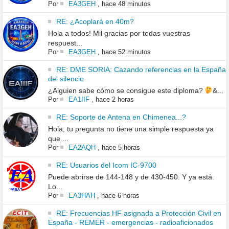
Por
EA3GEH
,
hace 48 minutos
RE: ¿Acoplará en 40m?
Hola a todos! Mil gracias por todas vuestras
respuest...
Por
EA3GEH
,
hace 52 minutos
RE: DME SORIA: Cazando referencias en la España
del silencio
¿Alguien sabe cómo se consigue este diploma?
&...
Por
EA1IIF
,
hace 2 horas
RE: Soporte de Antena en Chimenea...?
Hola, tu pregunta no tiene una simple respuesta ya
que ...
Por
EA2AQH
,
hace 5 horas
RE: Usuarios del Icom IC-9700
Puede abrirse de 144-148 y de 430-450. Y ya está.
Lo...
Por
EA3HAH
,
hace 6 horas
RE: Frecuencias HF asignada a Protección Civil en
España - REMER - emergencias - radioaficionados