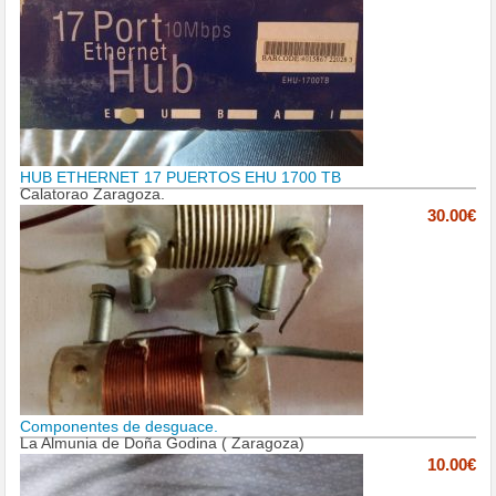
HUB ETHERNET 17 PUERTOS EHU 1700 TB
Calatorao Zaragoza.
30.00€
Componentes de desguace.
La Almunia de Doña Godina ( Zaragoza)
10.00€