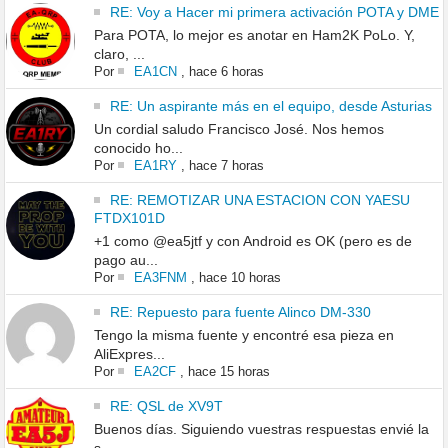
RE: Voy a Hacer mi primera activación POTA y DME
Para POTA, lo mejor es anotar en Ham2K PoLo. Y,
claro, ...
Por
EA1CN
,
hace 6 horas
RE: Un aspirante más en el equipo, desde Asturias
Un cordial saludo Francisco José. Nos hemos
conocido ho...
Por
EA1RY
,
hace 7 horas
RE: REMOTIZAR UNA ESTACION CON YAESU
FTDX101D
+1 como @ea5jtf y con Android es OK (pero es de
pago au...
Por
EA3FNM
,
hace 10 horas
RE: Repuesto para fuente Alinco DM-330
Tengo la misma fuente y encontré esa pieza en
AliExpres...
Por
EA2CF
,
hace 15 horas
RE: QSL de XV9T
Buenos días. Siguiendo vuestras respuestas envié la