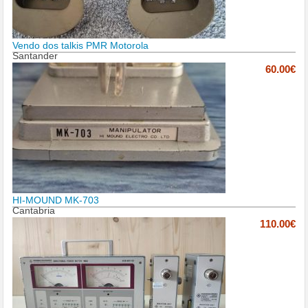
Vendo dos talkis PMR Motorola
Santander
60.00€
HI-MOUND MK-703
Cantabria
110.00€