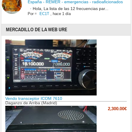
España - REMER - emergencias - radioaficionados
· Hola, La lista de las 12 frecuencias par...
Por
EC1T
,
hace 1 día
MERCADILLO DE LA WEB URE
Vendo transceptor ICOM 7610
Daganzo de Arriba (Madrid)
2,300.00€