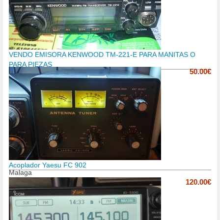
VENDO EMISORA KENWOOD TM-221-E PARA MANITAS O
PARA PIEZAS
50.00€
Acoplador Yaesu FC 902
Malaga
120.00€