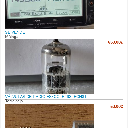
SE VENDE
Málaga
650.00€
VÁLVULAS DE RADIO E88CC, EF93, ECH81
Torrevieja
50.00€