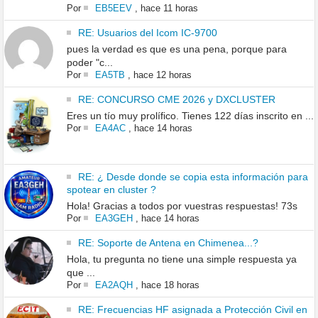
Por
EB5EEV
,
hace 11 horas
RE: Usuarios del Icom IC-9700
pues la verdad es que es una pena, porque para
poder "c...
Por
EA5TB
,
hace 12 horas
RE: CONCURSO CME 2026 y DXCLUSTER
Eres un tío muy prolífico. Tienes 122 días inscrito en ...
Por
EA4AC
,
hace 14 horas
RE: ¿ Desde donde se copia esta información para
spotear en cluster ?
Hola! Gracias a todos por vuestras respuestas! 73s
Por
EA3GEH
,
hace 14 horas
RE: Soporte de Antena en Chimenea...?
Hola, tu pregunta no tiene una simple respuesta ya
que ...
Por
EA2AQH
,
hace 18 horas
RE: Frecuencias HF asignada a Protección Civil en