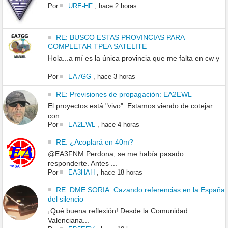
Por
URE-HF
,
hace 2 horas
RE: BUSCO ESTAS PROVINCIAS PARA
COMPLETAR TPEA SATELITE
Hola...a mí es la única provincia que me falta en cw y
...
Por
EA7GG
,
hace 3 horas
RE: Previsiones de propagación: EA2EWL
El proyectos está "vivo". Estamos viendo de cotejar
con...
Por
EA2EWL
,
hace 4 horas
RE: ¿Acoplará en 40m?
@EA3FNM Perdona, se me había pasado
responderte. Antes ...
Por
EA3HAH
,
hace 18 horas
RE: DME SORIA: Cazando referencias en la España
del silencio
¡Qué buena reflexión! Desde la Comunidad
Valenciana...