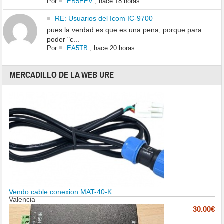
Por
EB5EEV
,
hace 18 horas
RE: Usuarios del Icom IC-9700
pues la verdad es que es una pena, porque para
poder "c...
Por
EA5TB
,
hace 20 horas
MERCADILLO DE LA WEB URE
Vendo cable conexion MAT-40-K
Valencia
30.00€