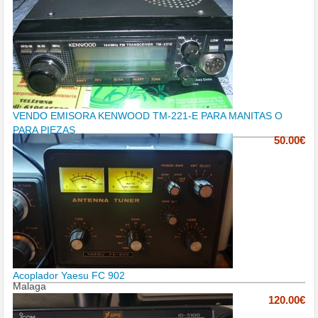
VENDO EMISORA KENWOOD TM-221-E PARA MANITAS O
PARA PIEZAS
50.00€
Acoplador Yaesu FC 902
Malaga
120.00€