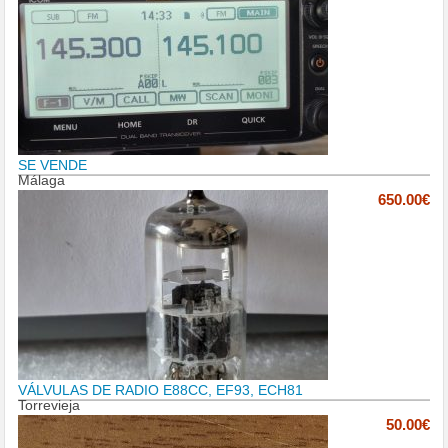
SE VENDE
Málaga
650.00€
VÁLVULAS DE RADIO E88CC, EF93, ECH81
Torrevieja
50.00€