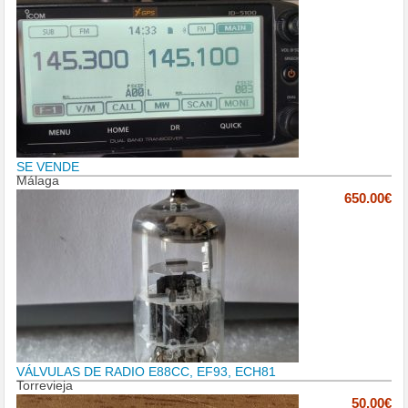
SE VENDE
Málaga
650.00€
VÁLVULAS DE RADIO E88CC, EF93, ECH81
Torrevieja
50.00€