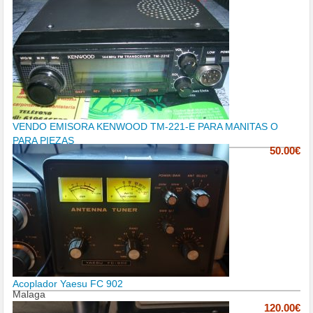
VENDO EMISORA KENWOOD TM-221-E PARA MANITAS O
PARA PIEZAS
50.00€
Acoplador Yaesu FC 902
Malaga
120.00€