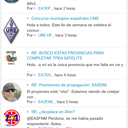
&#x1...
Por
EA7KP
,
hace 2 horas
Concurso municipios españoles CME
Hola a todos: Este fin de semana se celebra el
concur...
Por
URE-HF
,
hace 3 horas
RE: BUSCO ESTAS PROVINCIAS PARA
COMPLETAR TPEA SATELITE
Hola...a mí es la única provincia que me falta en cw y
...
Por
EA7GG
,
hace 4 horas
RE: Previsiones de propagación: EA2EWL
El proyectos está "vivo". Estamos viendo de cotejar
con...
Por
EA2EWL
,
hace 5 horas
RE: ¿Acoplará en 40m?
@EA3FNM Perdona, se me había pasado
responderte. Antes ...