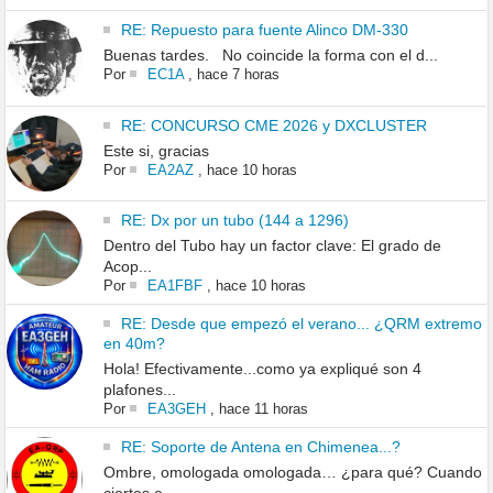
RE: Repuesto para fuente Alinco DM-330
Buenas tardes. No coincide la forma con el d...
Por
EC1A
,
hace 7 horas
RE: CONCURSO CME 2026 y DXCLUSTER
Este si, gracias
Por
EA2AZ
,
hace 10 horas
RE: Dx por un tubo (144 a 1296)
Dentro del Tubo hay un factor clave: El grado de
Acop...
Por
EA1FBF
,
hace 10 horas
RE: Desde que empezó el verano... ¿QRM extremo
en 40m?
Hola! Efectivamente...como ya expliqué son 4
plafones...
Por
EA3GEH
,
hace 11 horas
RE: Soporte de Antena en Chimenea...?
Ombre, omologada omologada… ¿para qué? Cuando