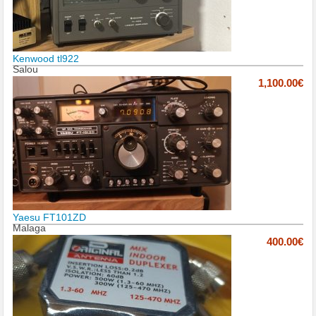
Kenwood tl922
Salou
1,100.00€
Yaesu FT101ZD
Malaga
400.00€