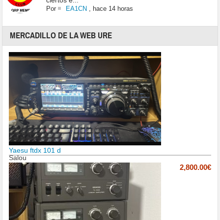
ciertos e...
Por
EA1CN
,
hace 14 horas
MERCADILLO DE LA WEB URE
Yaesu ftdx 101 d
Salou
2,800.00€