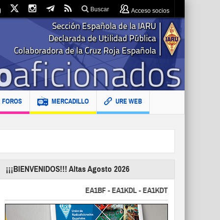
Buscar
Acceso socios
FOROS
MERCADILLO
URE WEB
¡¡¡BIENVENIDOS!!! Altas Agosto 2026
EA1BF - EA1KDL - EA1KDT - EA2FBJ - EA2FJU -