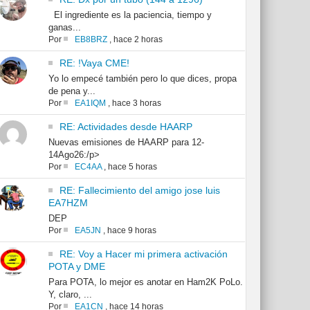
El ingrediente es la paciencia, tiempo y
ganas...
Por
EB8BRZ
,
hace 2 horas
RE: !Vaya CME!
Yo lo empecé también pero lo que dices, propa
de pena y...
Por
EA1IQM
,
hace 3 horas
RE: Actividades desde HAARP
Nuevas emisiones de HAARP para 12-
14Ago26:/p>
Por
EC4AA
,
hace 5 horas
RE: Fallecimiento del amigo jose luis
EA7HZM
DEP
Por
EA5JN
,
hace 9 horas
RE: Voy a Hacer mi primera activación
POTA y DME
Para POTA, lo mejor es anotar en Ham2K PoLo.
Y, claro, ...
Por
EA1CN
,
hace 14 horas