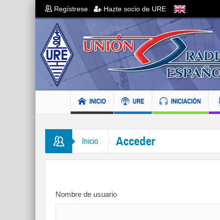
Regístrese
Hazte socio de URE
INICIO
URE
INICIACIÓN
Acceder
Inicio
Nombre de usuario