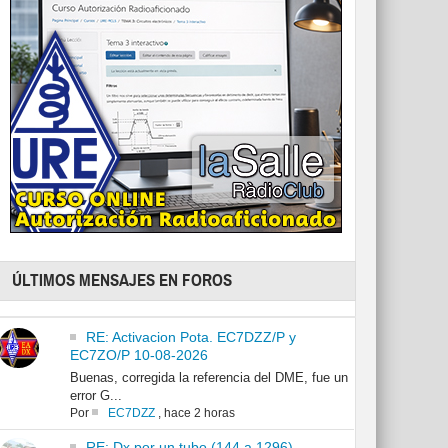
ÚLTIMOS MENSAJES EN FOROS
RE: Activacion Pota. EC7DZZ/P y
EC7ZO/P 10-08-2026
Buenas, corregida la referencia del DME, fue un
error G...
Por
EC7DZZ
,
hace 2 horas
RE: Dx por un tubo (144 a 1296)