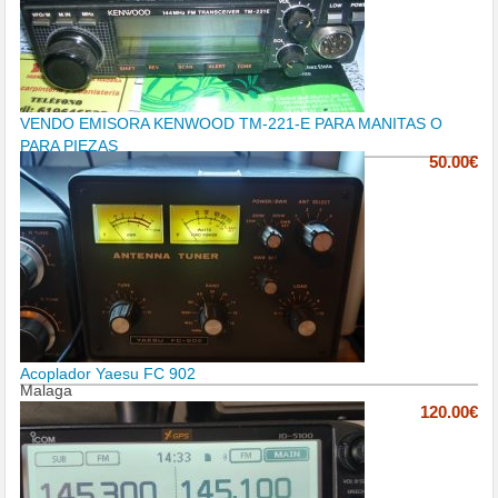
VENDO EMISORA KENWOOD TM-221-E PARA MANITAS O
PARA PIEZAS
50.00€
Acoplador Yaesu FC 902
Malaga
120.00€