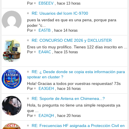
Por
EB5EEV
,
hace 13 horas
RE: Usuarios del Icom IC-9700
pues la verdad es que es una pena, porque para
poder "c...
Por
EA5TB
,
hace 14 horas
RE: CONCURSO CME 2026 y DXCLUSTER
Eres un tío muy prolífico. Tienes 122 días inscrito en ...
Por
EA4AC
,
hace 15 horas
RE: ¿ Desde donde se copia esta información para
spotear en cluster ?
Hola! Gracias a todos por vuestras respuestas! 73s
Por
EA3GEH
,
hace 16 horas
RE: Soporte de Antena en Chimenea...?
Hola, tu pregunta no tiene una simple respuesta ya
que ...
Por
EA2AQH
,
hace 20 horas
RE: Frecuencias HF asignada a Protección Civil en