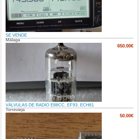
SE VENDE
Málaga
650.00€
VÁLVULAS DE RADIO E88CC, EF93, ECH81
Torrevieja
50.00€