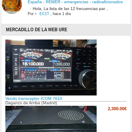
España - REMER - emergencias - radioaficionados
· Hola, La lista de las 12 frecuencias par...
Por
EC1T
,
hace 1 día
MERCADILLO DE LA WEB URE
Vendo transceptor ICOM 7610
Daganzo de Arriba (Madrid)
2,300.00€