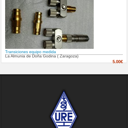
Transiciones equipo medida
La Almunia de Doña Godina ( Zaragoza)
5.00€