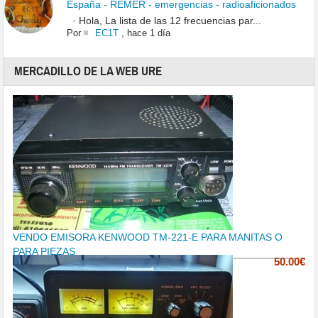
España - REMER - emergencias - radioaficionados
· Hola, La lista de las 12 frecuencias par...
Por
EC1T
,
hace 1 día
MERCADILLO DE LA WEB URE
VENDO EMISORA KENWOOD TM-221-E PARA MANITAS O
PARA PIEZAS
50.00€