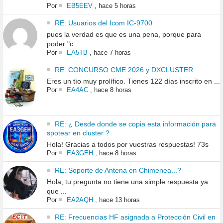
Por
EB5EEV
,
hace 5 horas
RE: Usuarios del Icom IC-9700
pues la verdad es que es una pena, porque para
poder "c...
Por
EA5TB
,
hace 7 horas
RE: CONCURSO CME 2026 y DXCLUSTER
Eres un tío muy prolífico. Tienes 122 días inscrito en ...
Por
EA4AC
,
hace 8 horas
RE: ¿ Desde donde se copia esta información para
spotear en cluster ?
Hola! Gracias a todos por vuestras respuestas! 73s
Por
EA3GEH
,
hace 8 horas
RE: Soporte de Antena en Chimenea...?
Hola, tu pregunta no tiene una simple respuesta ya
que ...
Por
EA2AQH
,
hace 13 horas
RE: Frecuencias HF asignada a Protección Civil en