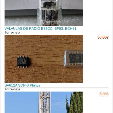
VÁLVULAS DE RADIO E88CC, EF93, ECH81
Torrevieja
50.00€
SA612A SOP-8 Philips
Torrevieja
5.00€