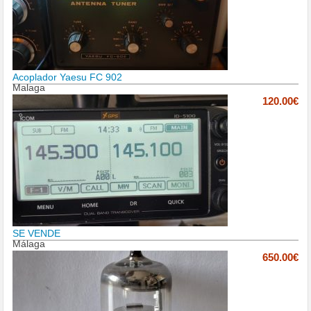
Acoplador Yaesu FC 902
Malaga
120.00€
SE VENDE
Málaga
650.00€