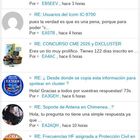
Por
EB5EEV
,
hace 3 horas
RE: Usuarios del Icom IC-9700
pues la verdad es que es una pena, porque para
poder "c...
Por
EA5TB
,
hace 4 horas
RE: CONCURSO CME 2026 y DXCLUSTER
Eres un tío muy prolífico. Tienes 122 días inscrito en ...
Por
EA4AC
,
hace 6 horas
RE: ¿ Desde donde se copia esta información para
spotear en cluster ?
Hola! Gracias a todos por vuestras respuestas! 73s
Por
EA3GEH
,
hace 6 horas
RE: Soporte de Antena en Chimenea...?
Hola, tu pregunta no tiene una simple respuesta ya
que ...
Por
EA2AQH
,
hace 10 horas
RE: Frecuencias HF asignada a Protección Civil en