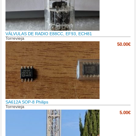
VÁLVULAS DE RADIO E88CC, EF93, ECH81
Torrevieja
50.00€
SA612A SOP-8 Philips
Torrevieja
5.00€