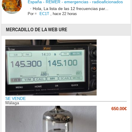
España - REMER - emergencias - radioaficionados
· Hola, La lista de las 12 frecuencias par...
Por
EC1T
,
hace 22 horas
MERCADILLO DE LA WEB URE
SE VENDE
Málaga
650.00€