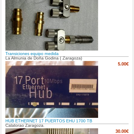
Transiciones equipo medida
La Almunia de Doña Godina ( Zaragoza)
5.00€
HUB ETHERNET 17 PUERTOS EHU 1700 TB
Calatorao Zaragoza.
30.00€