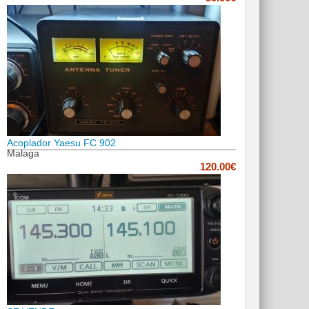
Acoplador Yaesu FC 902
Malaga
120.00€