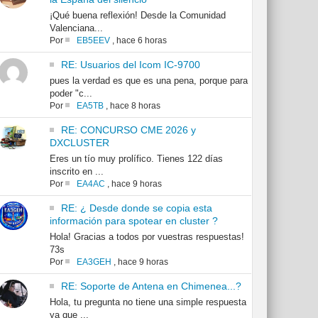
¡Qué buena reflexión! Desde la Comunidad
Valenciana...
Por
EB5EEV
,
hace 6 horas
RE: Usuarios del Icom IC-9700
pues la verdad es que es una pena, porque para
poder "c...
Por
EA5TB
,
hace 8 horas
RE: CONCURSO CME 2026 y
DXCLUSTER
Eres un tío muy prolífico. Tienes 122 días
inscrito en ...
Por
EA4AC
,
hace 9 horas
RE: ¿ Desde donde se copia esta
información para spotear en cluster ?
Hola! Gracias a todos por vuestras respuestas!
73s
Por
EA3GEH
,
hace 9 horas
RE: Soporte de Antena en Chimenea...?
Hola, tu pregunta no tiene una simple respuesta
ya que ...