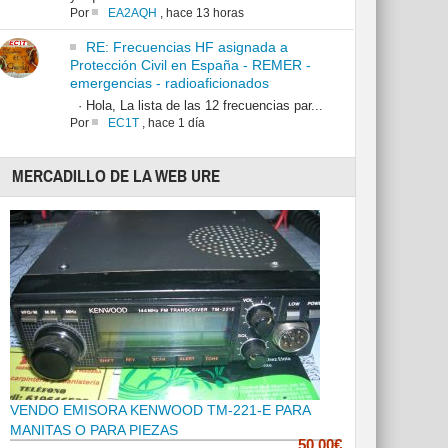
Por
EA2AQH
,
hace 13 horas
RE: Frecuencias HF asignada a
Protección Civil en España - REMER -
emergencias - radioaficionados
· Hola, La lista de las 12 frecuencias par...
Por
EC1T
,
hace 1 día
MERCADILLO DE LA WEB URE
VENDO EMISORA KENWOOD TM-221-E PARA
MANITAS O PARA PIEZAS
50.00€