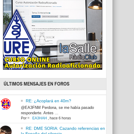
ÚLTIMOS MENSAJES EN FOROS
RE: ¿Acoplará en 40m?
@EA3FNM Perdona, se me había pasado
responderte. Antes ...
Por
EA3HAH
,
hace 6 horas
RE: DME SORIA: Cazando referencias en
la España del silencio