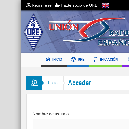
Regístrese
Hazte socio de URE
INICIO
URE
INICIACIÓN
Acceder
Inicio
Nombre de usuario