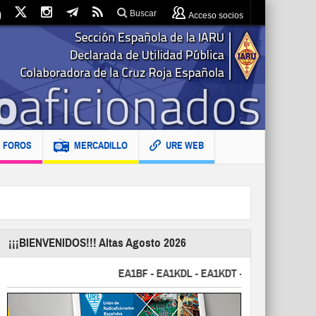
Buscar
Acceso socios
FOROS
MERCADILLO
URE WEB
¡¡¡BIENVENIDOS!!! Altas Agosto 2026
EA1BF - EA1KDL - EA1KDT - EA2FBJ - EA2FJU - 