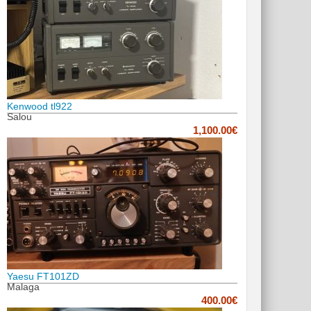
Kenwood tl922
Salou
1,100.00€
Yaesu FT101ZD
Malaga
400.00€