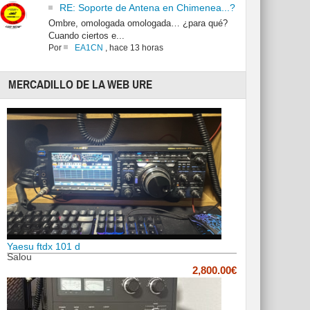
RE: Soporte de Antena en Chimenea...?
Ombre, omologada omologada… ¿para qué?
Cuando ciertos e...
Por
EA1CN
,
hace 13 horas
MERCADILLO DE LA WEB URE
Yaesu ftdx 101 d
Salou
2,800.00€