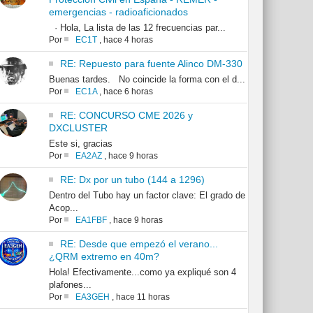
emergencias - radioaficionados
· Hola, La lista de las 12 frecuencias par...
Por
EC1T
,
hace 4 horas
RE: Repuesto para fuente Alinco DM-330
Buenas tardes. No coincide la forma con el d...
Por
EC1A
,
hace 6 horas
RE: CONCURSO CME 2026 y
DXCLUSTER
Este si, gracias
Por
EA2AZ
,
hace 9 horas
RE: Dx por un tubo (144 a 1296)
Dentro del Tubo hay un factor clave: El grado de
Acop...
Por
EA1FBF
,
hace 9 horas
RE: Desde que empezó el verano...
¿QRM extremo en 40m?
Hola! Efectivamente...como ya expliqué son 4
plafones...
Por
EA3GEH
,
hace 11 horas