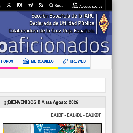
Buscar
Acceso socios
FOROS
MERCADILLO
URE WEB
¡¡¡BIENVENIDOS!!! Altas Agosto 2026
EA1BF - EA1KDL - EA1KDT - EA2FBJ - EA2FJU - 