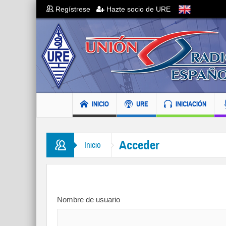
Regístrese
Hazte socio de URE
INICIO
URE
INICIACIÓN
Acceder
Inicio
Nombre de usuario