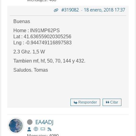
#319082
-
18 enero, 2018 17:37
Buenas
Home : IN91MP62PS
Lat : 41.636559020305256
Lng : -0.944749116897583
2.3 Ghz. 1,5 W
Tambien mf, hf, 50, 70, 144 y 432.
Saludos. Tomas
Responder
Citar
EA4ADJ
Mensajes: 4090