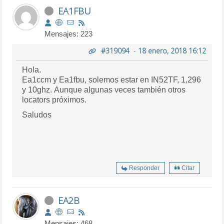
EA1FBU
Mensajes: 223
#319094
-
18 enero, 2018 16:12
Hola.
Ea1ccm y Ea1fbu, solemos estar en IN52TF, 1,296
y 10ghz. Aunque algunas veces también otros
locators próximos.
Saludos
Responder
Citar
EA2B
Mensajes: 468