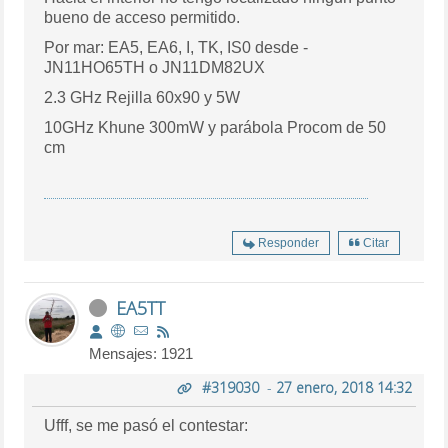
bueno de acceso permitido.
Por mar: EA5, EA6, I, TK, IS0 desde -
JN11HO65TH o JN11DM82UX
2.3 GHz Rejilla 60x90 y 5W
10GHz Khune 300mW y parábola Procom de 50
cm
Responder
Citar
EA5TT
Mensajes: 1921
#319030
-
27 enero, 2018 14:32
Ufff, se me pasó el contestar: