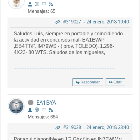
Mensajes: 65
#319027
-
24 enero, 2018 19:40
Saludos Luis, siempre en portable y coincidiendo
la actividad en concursos maf- EA1EW/P
,EB4TT/P, IM79WS - ( prov. TOLEDO). 1.296-
4X23- 80 WTS. Saludos de los migueles,
Responder
Citar
EA1BYA
Mensajes: 684
#319028
-
24 enero, 2018 23:40
Por aqui disponible en 1'2 Ghz fijo en IN70WW y