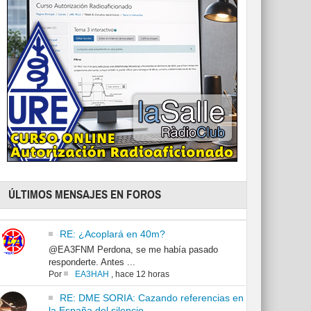
ÚLTIMOS MENSAJES EN FOROS
RE: ¿Acoplará en 40m?
@EA3FNM Perdona, se me había pasado
responderte. Antes ...
Por
EA3HAH
,
hace 12 horas
RE: DME SORIA: Cazando referencias en
la España del silencio