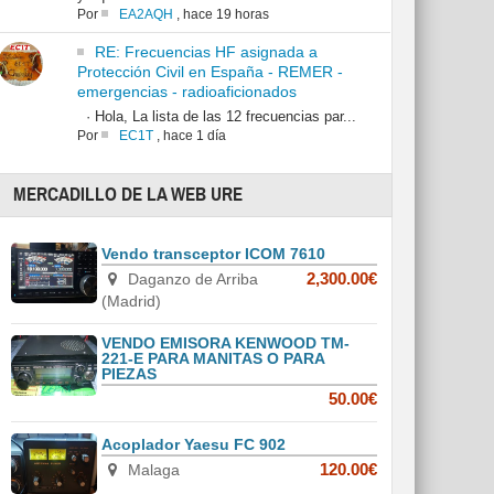
Por
EA2AQH
,
hace 19 horas
RE: Frecuencias HF asignada a
Protección Civil en España - REMER -
emergencias - radioaficionados
· Hola, La lista de las 12 frecuencias par...
Por
EC1T
,
hace 1 día
MERCADILLO DE LA WEB URE
Vendo transceptor ICOM 7610
Daganzo de Arriba
2,300.00€
(Madrid)
VENDO EMISORA KENWOOD TM-
221-E PARA MANITAS O PARA
PIEZAS
50.00€
Acoplador Yaesu FC 902
Malaga
120.00€