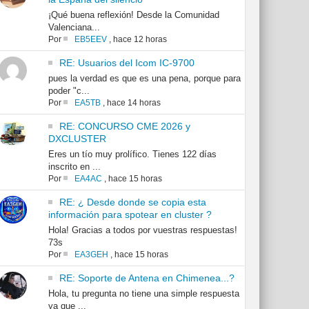
¡Qué buena reflexión! Desde la Comunidad
Valenciana...
Por
EB5EEV
,
hace 12 horas
RE: Usuarios del Icom IC-9700
pues la verdad es que es una pena, porque para
poder "c...
Por
EA5TB
,
hace 14 horas
RE: CONCURSO CME 2026 y
DXCLUSTER
Eres un tío muy prolífico. Tienes 122 días
inscrito en ...
Por
EA4AC
,
hace 15 horas
RE: ¿ Desde donde se copia esta
información para spotear en cluster ?
Hola! Gracias a todos por vuestras respuestas!
73s
Por
EA3GEH
,
hace 15 horas
RE: Soporte de Antena en Chimenea...?
Hola, tu pregunta no tiene una simple respuesta
ya que ...