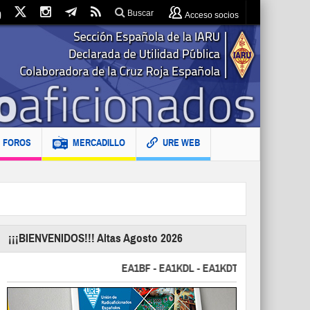
Buscar
Acceso socios
FOROS
MERCADILLO
URE WEB
¡¡¡BIENVENIDOS!!! Altas Agosto 2026
EA1BF - EA1KDL - EA1KDT - EA2FBJ - EA2FJU 