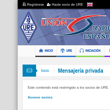
Regístrese
Hazte socio de URE
INICIO
URE
INICIACIÓN
Mensajería privada
Inicio
Este contenido está restringido a los socios de URE. S
Acceso socios