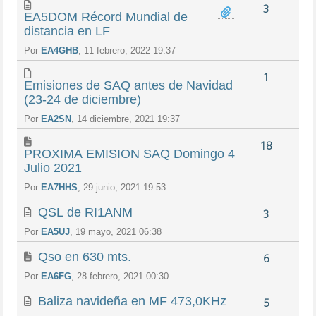
3
EA5DOM Récord Mundial de
distancia en LF
Por
EA4GHB
, 11 febrero, 2022 19:37
1
Emisiones de SAQ antes de Navidad
(23-24 de diciembre)
Por
EA2SN
, 14 diciembre, 2021 19:37
18
PROXIMA EMISION SAQ Domingo 4
Julio 2021
Por
EA7HHS
, 29 junio, 2021 19:53
QSL de RI1ANM
3
Por
EA5UJ
, 19 mayo, 2021 06:38
Qso en 630 mts.
6
Por
EA6FG
, 28 febrero, 2021 00:30
Baliza navideña en MF 473,0KHz
5