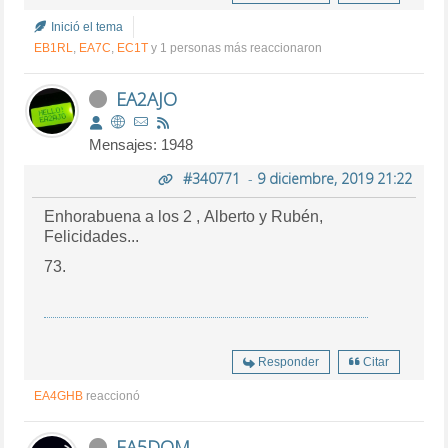
Inició el tema
EB1RL
,
EA7C
,
EC1T
y 1 personas más reaccionaron
EA2AJO
Mensajes: 1948
#340771
-
9 diciembre, 2019 21:22
Enhorabuena a los 2 , Alberto y Rubén,
Felicidades...
73.
Responder
Citar
EA4GHB
reaccionó
EA5DOM