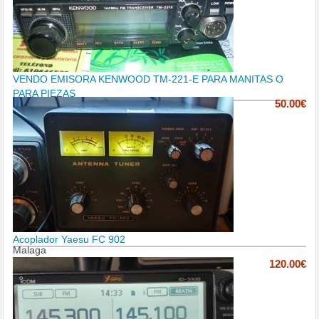
VENDO EMISORA KENWOOD TM-221-E PARA MANITAS O
PARA PIEZAS
50.00€
Acoplador Yaesu FC 902
Malaga
120.00€