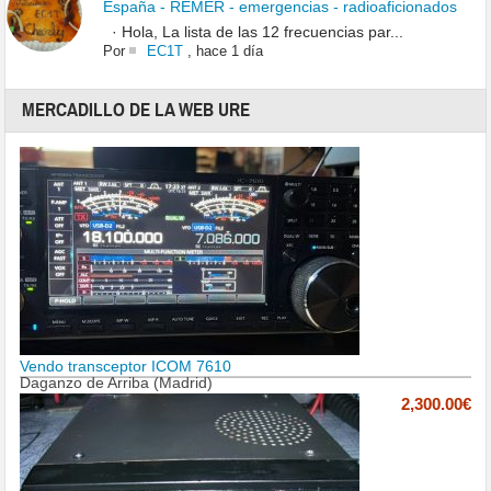
España - REMER - emergencias - radioaficionados
· Hola, La lista de las 12 frecuencias par...
Por
EC1T
,
hace 1 día
MERCADILLO DE LA WEB URE
Vendo transceptor ICOM 7610
Daganzo de Arriba (Madrid)
2,300.00€