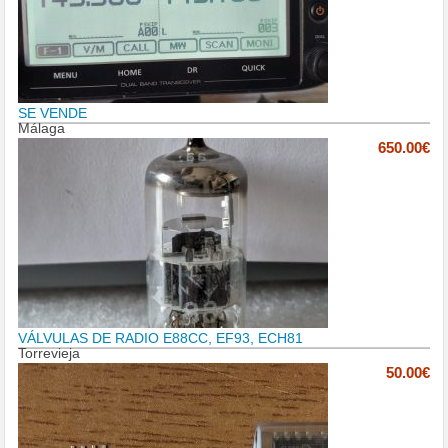
SE VENDE
Málaga
650.00€
VÁLVULAS DE RADIO E88CC, EF93, ECH81
Torrevieja
50.00€