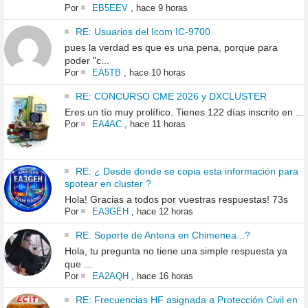
Por
EB5EEV
,
hace 9 horas
RE: Usuarios del Icom IC-9700
pues la verdad es que es una pena, porque para
poder "c...
Por
EA5TB
,
hace 10 horas
RE: CONCURSO CME 2026 y DXCLUSTER
Eres un tío muy prolífico. Tienes 122 días inscrito en ...
Por
EA4AC
,
hace 11 horas
RE: ¿ Desde donde se copia esta información para
spotear en cluster ?
Hola! Gracias a todos por vuestras respuestas! 73s
Por
EA3GEH
,
hace 12 horas
RE: Soporte de Antena en Chimenea...?
Hola, tu pregunta no tiene una simple respuesta ya
que ...
Por
EA2AQH
,
hace 16 horas
RE: Frecuencias HF asignada a Protección Civil en