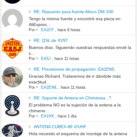
RE: Repuesto para fuente Alinco DM-330
Tengo la misma fuente y encontré esa pieza en
AliExpres...
Por
EA2CF
,
hace 6 horas
RE: QSL de XV9T
Buenos días. Siguiendo vuestras respuestas envié la
s...
Por
EA5J
,
hace 11 horas
RE: Previsiones de propagación: EA2EWL
Gracias Richard. Trataremos de ir dándole más
exactitud...
Por
EA2EWL
,
hace 11 horas
RE: Soporte de Antena en Chimenea...?
El problema NO es la sujeción de la antena a la
chimene...
Por
EA1HX
,
hace 1 día
ANTENA CUBEX-88 V/UHF
Hola necesito el esquema de montaje de la antena