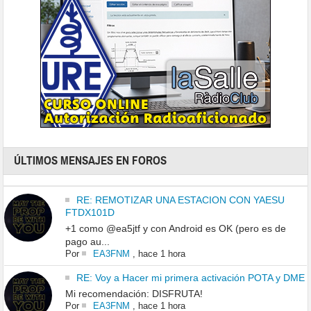
ÚLTIMOS MENSAJES EN FOROS
RE: REMOTIZAR UNA ESTACION CON YAESU
FTDX101D
+1 como @ea5jtf y con Android es OK (pero es de
pago au...
Por
EA3FNM
,
hace 1 hora
RE: Voy a Hacer mi primera activación POTA y DME
Mi recomendación: DISFRUTA!
Por
EA3FNM
,
hace 1 hora