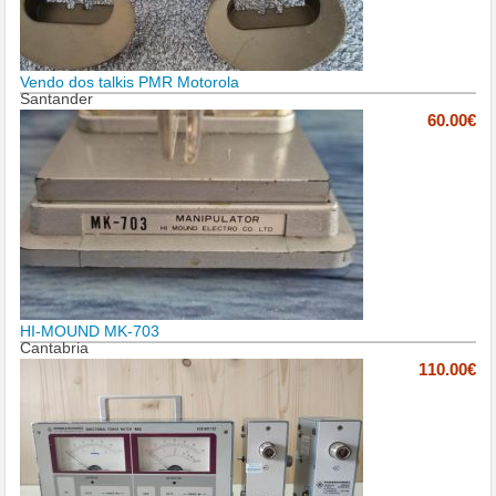
Vendo dos talkis PMR Motorola
Santander
60.00€
HI-MOUND MK-703
Cantabria
110.00€