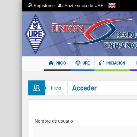
Regístrese
Hazte socio de URE
INICIO
URE
INICIACIÓN
Acceder
Inicio
Nombre de usuario