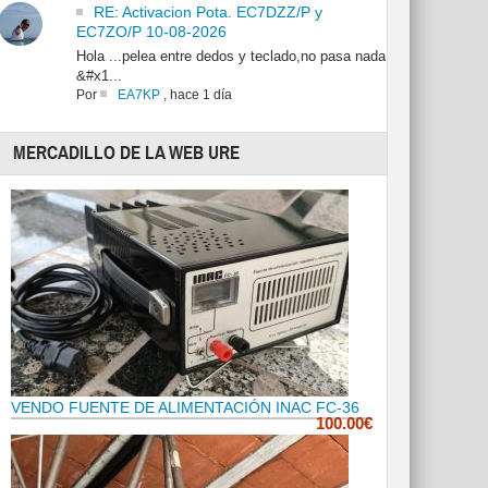
RE: Activacion Pota. EC7DZZ/P y
EC7ZO/P 10-08-2026
Hola ...pelea entre dedos y teclado,no pasa nada
&#x1...
Por
EA7KP
,
hace 1 día
MERCADILLO DE LA WEB URE
VENDO FUENTE DE ALIMENTACIÓN INAC FC-36
100.00€