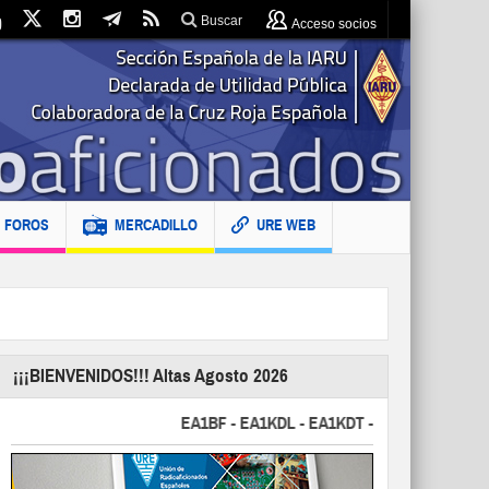
Buscar
Acceso socios
FOROS
MERCADILLO
URE WEB
¡¡¡BIENVENIDOS!!! Altas Agosto 2026
EA1BF - EA1KDL - EA1KDT - EA2FBJ - EA2FJU - E