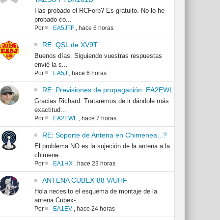
Has probado el RCForb? Es gratuito. No lo he
probado co...
Por
EA5JTF
,
hace 6 horas
RE: QSL de XV9T
Buenos días. Siguiendo vuestras respuestas
envié la s...
Por
EA5J
,
hace 6 horas
RE: Previsiones de propagación: EA2EWL
Gracias Richard. Trataremos de ir dándole más
exactitud...
Por
EA2EWL
,
hace 7 horas
RE: Soporte de Antena en Chimenea...?
El problema NO es la sujeción de la antena a la
chimene...
Por
EA1HX
,
hace 23 horas
ANTENA CUBEX-88 V/UHF
Hola necesito el esquema de montaje de la
antena Cubex-...
Por
EA1EV
,
hace 24 horas