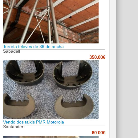
Torreta televes de 36 de ancha
Sabadell
350.00€
Vendo dos talkis PMR Motorola
Santander
60.00€