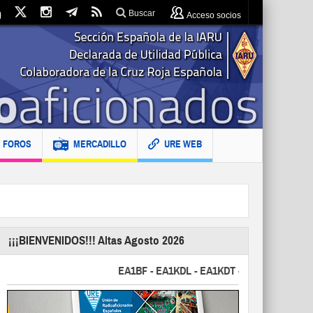
Buscar
Acceso socios
FOROS
MERCADILLO
URE WEB
¡¡¡BIENVENIDOS!!! Altas Agosto 2026
EA1BF - EA1KDL - EA1KDT - EA2FBJ - EA2FJU - 