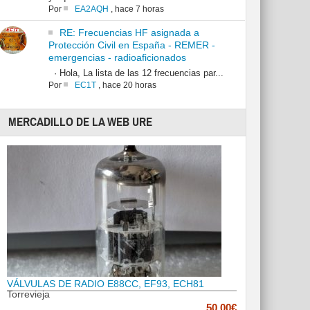
Por
EA2AQH
,
hace 7 horas
RE: Frecuencias HF asignada a
Protección Civil en España - REMER -
emergencias - radioaficionados
· Hola, La lista de las 12 frecuencias par...
Por
EC1T
,
hace 20 horas
MERCADILLO DE LA WEB URE
VÁLVULAS DE RADIO E88CC, EF93, ECH81
Torrevieja
50.00€