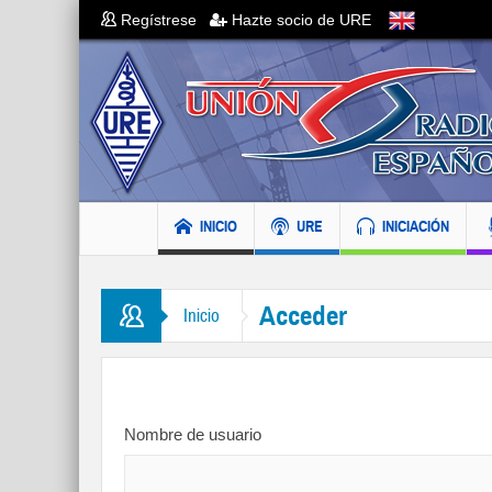
Regístrese
Hazte socio de URE
INICIO
URE
INICIACIÓN
Acceder
Inicio
Nombre de usuario