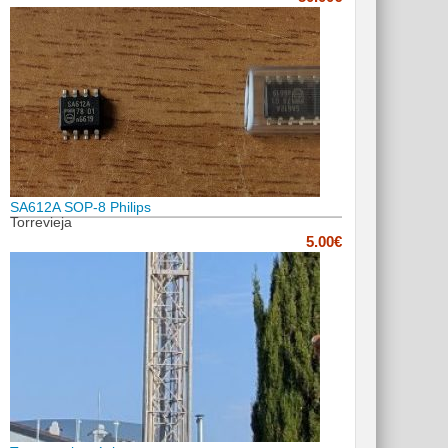
SA612A SOP-8 Philips
Torrevieja
5.00€