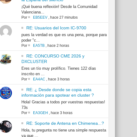
¡Qué buena reflexión! Desde la Comunidad
Valenciana...
Por
EB5EEV
,
hace 27 minutos
RE: Usuarios del Icom IC-9700
pues la verdad es que es una pena, porque para
poder "c...
Por
EA5TB
,
hace 2 horas
RE: CONCURSO CME 2026 y
DXCLUSTER
Eres un tío muy prolífico. Tienes 122 días
inscrito en ...
Por
EA4AC
,
hace 3 horas
RE: ¿ Desde donde se copia esta
información para spotear en cluster ?
Hola! Gracias a todos por vuestras respuestas!
73s
Por
EA3GEH
,
hace 3 horas
RE: Soporte de Antena en Chimenea...?
Hola, tu pregunta no tiene una simple respuesta
ya que ...