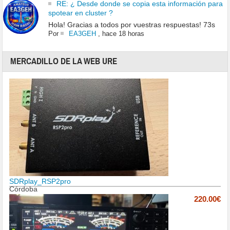
RE: ¿ Desde donde se copia esta información para
spotear en cluster ?
Hola! Gracias a todos por vuestras respuestas! 73s
Por
EA3GEH
,
hace 18 horas
MERCADILLO DE LA WEB URE
SDRplay_RSP2pro
Córdoba
220.00€