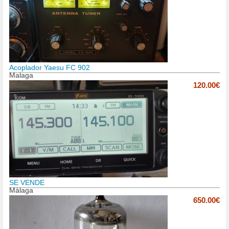
Acoplador Yaesu FC 902
Malaga
120.00€
SE VENDE
Málaga
650.00€