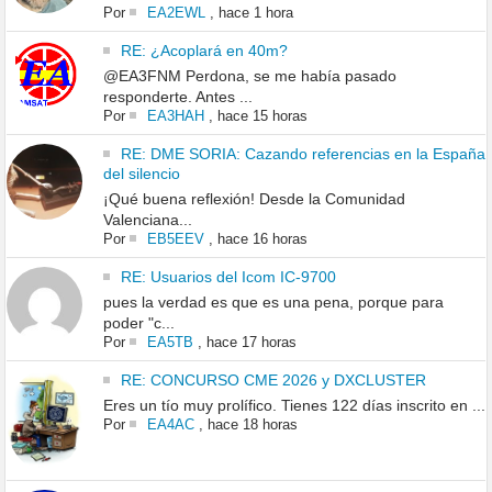
Por
EA2EWL
,
hace 1 hora
RE: ¿Acoplará en 40m?
@EA3FNM Perdona, se me había pasado
responderte. Antes ...
Por
EA3HAH
,
hace 15 horas
RE: DME SORIA: Cazando referencias en la España
del silencio
¡Qué buena reflexión! Desde la Comunidad
Valenciana...
Por
EB5EEV
,
hace 16 horas
RE: Usuarios del Icom IC-9700
pues la verdad es que es una pena, porque para
poder "c...
Por
EA5TB
,
hace 17 horas
RE: CONCURSO CME 2026 y DXCLUSTER
Eres un tío muy prolífico. Tienes 122 días inscrito en ...
Por
EA4AC
,
hace 18 horas