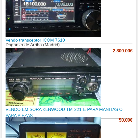
Vendo transceptor ICOM 7610
Daganzo de Arriba (Madrid)
2,300.00€
VENDO EMISORA KENWOOD TM-221-E PARA MANITAS O
PARA PIEZAS
50.00€