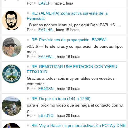
Por
EA2CF
,
hace 1 hora
RE: (ALMERÍA) Zona activa sur-este de la
Peninsula
Buenas noches Manuel, por aquí Dani EA7LHS. ...
Por
EA7LHS
,
hace 15 horas
RE: Previsiones de propagación: EA2EWL
v0.3.6 — Tendencias y comparación de bandas Tipo:
mejo...
Por
EA2EWL
,
hace 16 horas
RE: REMOTIZAR UNA ESTACION CON YAESU
FTDX101D
Gracias a todos, sois muy amables con vuestros
comentar...
Por
EB4GSN
,
hace 18 horas
RE: Dx por un tubo (144 a 1296)
para el proximo video que se haga el contacto con wt
y ...
Por
EB3DYO
,
hace 20 horas
RE: Voy a Hacer mi primera activación POTA y DME