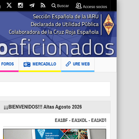
Buscar
Acceso socios
FOROS
MERCADILLO
URE WEB
¡¡¡BIENVENIDOS!!! Altas Agosto 2026
EA1BF - EA1KDL - EA1KDT - EA2FBJ - EA2FJU -