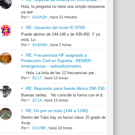
Hola, tu pregunta no tiene una simple respuesta
ya que ...
Por
EA2AQH
,
hace 52 minutos
RE: Usuarios del Icom IC-9700
Puede abrirse de 144-148 y de 430-450. Y ya
está. Lo...
Por
EA3HAH
,
hace 2 horas
RE: Frecuencias HF asignada a
Protección Civil en España - REMER -
emergencias - radioaficionados
· Hola, La lista de las 12 frecuencias par...
Por
EC1T
,
hace 13 horas
RE: Repuesto para fuente Alinco DM-330
Buenas tardes. No coincide la forma con el d...
Por
EC1A
,
hace 15 horas
RE: Dx por un tubo (144 a 1296)
Dentro del Tubo hay un factor clave: El grado de
Acop...
Por
EA1FBF
,
hace 18 horas