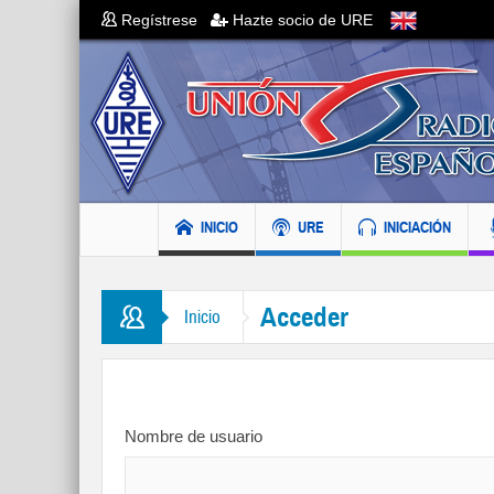
Regístrese
Hazte socio de URE
INICIO
URE
INICIACIÓN
Acceder
Inicio
Nombre de usuario