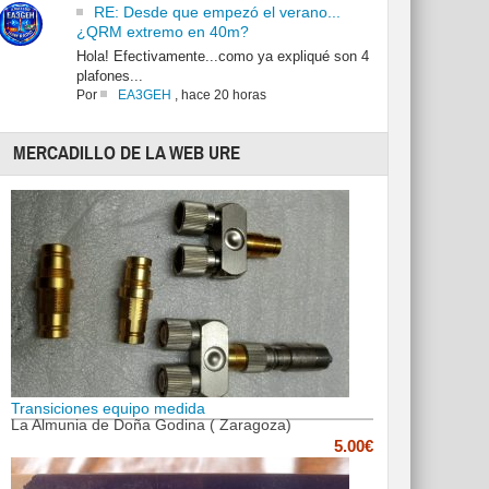
RE: Desde que empezó el verano...
¿QRM extremo en 40m?
Hola! Efectivamente...como ya expliqué son 4
plafones...
Por
EA3GEH
,
hace 20 horas
MERCADILLO DE LA WEB URE
Transiciones equipo medida
La Almunia de Doña Godina ( Zaragoza)
5.00€