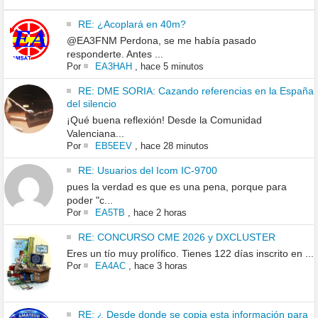
RE: ¿Acoplará en 40m?
@EA3FNM Perdona, se me había pasado
responderte. Antes ...
Por
EA3HAH
,
hace 5 minutos
RE: DME SORIA: Cazando referencias en la España
del silencio
¡Qué buena reflexión! Desde la Comunidad
Valenciana...
Por
EB5EEV
,
hace 28 minutos
RE: Usuarios del Icom IC-9700
pues la verdad es que es una pena, porque para
poder "c...
Por
EA5TB
,
hace 2 horas
RE: CONCURSO CME 2026 y DXCLUSTER
Eres un tío muy prolífico. Tienes 122 días inscrito en ...
Por
EA4AC
,
hace 3 horas
RE: ¿ Desde donde se copia esta información para