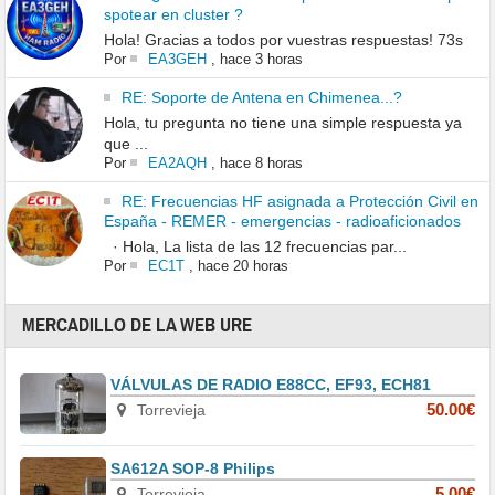
spotear en cluster ?
Hola! Gracias a todos por vuestras respuestas! 73s
Por
EA3GEH
,
hace 3 horas
RE: Soporte de Antena en Chimenea...?
Hola, tu pregunta no tiene una simple respuesta ya
que ...
Por
EA2AQH
,
hace 8 horas
RE: Frecuencias HF asignada a Protección Civil en
España - REMER - emergencias - radioaficionados
· Hola, La lista de las 12 frecuencias par...
Por
EC1T
,
hace 20 horas
MERCADILLO DE LA WEB URE
VÁLVULAS DE RADIO E88CC, EF93, ECH81
Torrevieja
50.00€
SA612A SOP-8 Philips
Torrevieja
5.00€