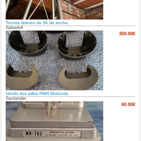
Torreta televes de 36 de ancha
Sabadell
350.00€
Vendo dos talkis PMR Motorola
Santander
60.00€