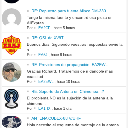
RE: Repuesto para fuente Alinco DM-330
Tengo la misma fuente y encontré esa pieza en
AliExpres...
Por
EA2CF
,
hace 5 horas
RE: QSL de XV9T
Buenos días. Siguiendo vuestras respuestas envié la
s...
Por
EA5J
,
hace 9 horas
RE: Previsiones de propagación: EA2EWL
Gracias Richard. Trataremos de ir dándole más
exactitud...
Por
EA2EWL
,
hace 10 horas
RE: Soporte de Antena en Chimenea...?
El problema NO es la sujeción de la antena a la
chimene...
Por
EA1HX
,
hace 1 día
ANTENA CUBEX-88 V/UHF
Hola necesito el esquema de montaje de la antena