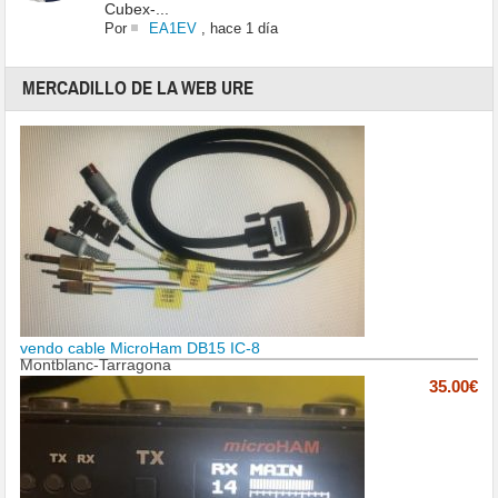
Cubex-...
Por
EA1EV
,
hace 1 día
MERCADILLO DE LA WEB URE
vendo cable MicroHam DB15 IC-8
Montblanc-Tarragona
35.00€