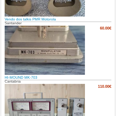
Vendo dos talkis PMR Motorola
Santander
60.00€
HI-MOUND MK-703
Cantabria
110.00€