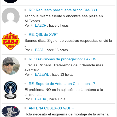
RE: Repuesto para fuente Alinco DM-330
Tengo la misma fuente y encontré esa pieza en
AliExpres...
Por
EA2CF
,
hace 8 horas
RE: QSL de XV9T
Buenos días. Siguiendo vuestras respuestas envié la
s...
Por
EA5J
,
hace 13 horas
RE: Previsiones de propagación: EA2EWL
Gracias Richard. Trataremos de ir dándole más
exactitud...
Por
EA2EWL
,
hace 13 horas
RE: Soporte de Antena en Chimenea...?
El problema NO es la sujeción de la antena a la
chimene...
Por
EA1HX
,
hace 1 día
ANTENA CUBEX-88 V/UHF
Hola necesito el esquema de montaje de la antena