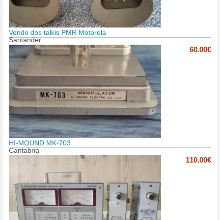
Vendo dos talkis PMR Motorola
Santander
60.00€
HI-MOUND MK-703
Cantabria
110.00€