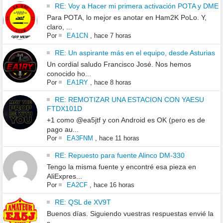
RE: Voy a Hacer mi primera activación POTA y DME
Para POTA, lo mejor es anotar en Ham2K PoLo. Y,
claro, ...
Por
EA1CN
,
hace 7 horas
RE: Un aspirante más en el equipo, desde Asturias
Un cordial saludo Francisco José. Nos hemos
conocido ho...
Por
EA1RY
,
hace 8 horas
RE: REMOTIZAR UNA ESTACION CON YAESU
FTDX101D
+1 como @ea5jtf y con Android es OK (pero es de
pago au...
Por
EA3FNM
,
hace 11 horas
RE: Repuesto para fuente Alinco DM-330
Tengo la misma fuente y encontré esa pieza en
AliExpres...
Por
EA2CF
,
hace 16 horas
RE: QSL de XV9T
Buenos días. Siguiendo vuestras respuestas envié la