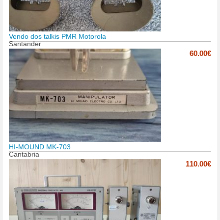
Vendo dos talkis PMR Motorola
Santander
60.00€
HI-MOUND MK-703
Cantabria
110.00€