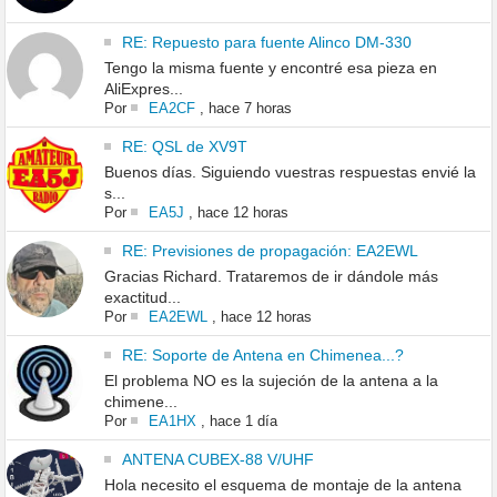
RE: Repuesto para fuente Alinco DM-330
Tengo la misma fuente y encontré esa pieza en
AliExpres...
Por
EA2CF
,
hace 7 horas
RE: QSL de XV9T
Buenos días. Siguiendo vuestras respuestas envié la
s...
Por
EA5J
,
hace 12 horas
RE: Previsiones de propagación: EA2EWL
Gracias Richard. Trataremos de ir dándole más
exactitud...
Por
EA2EWL
,
hace 12 horas
RE: Soporte de Antena en Chimenea...?
El problema NO es la sujeción de la antena a la
chimene...
Por
EA1HX
,
hace 1 día
ANTENA CUBEX-88 V/UHF
Hola necesito el esquema de montaje de la antena