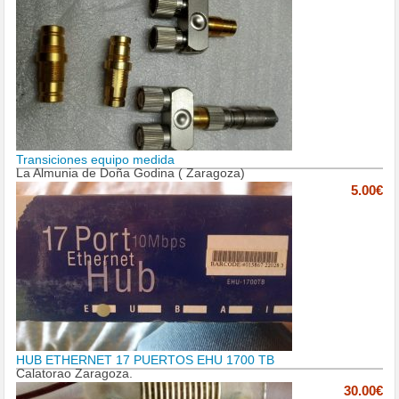
Transiciones equipo medida
La Almunia de Doña Godina ( Zaragoza)
5.00€
HUB ETHERNET 17 PUERTOS EHU 1700 TB
Calatorao Zaragoza.
30.00€