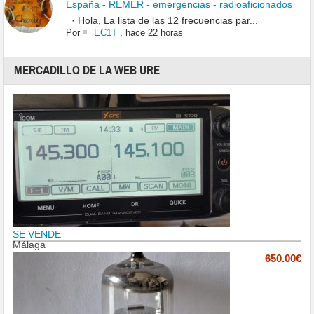
España - REMER - emergencias - radioaficionados
· Hola, La lista de las 12 frecuencias par...
Por
EC1T
,
hace 22 horas
MERCADILLO DE LA WEB URE
SE VENDE
Málaga
650.00€