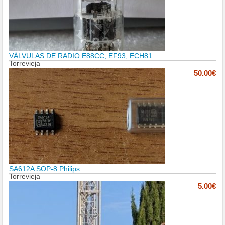
VÁLVULAS DE RADIO E88CC, EF93, ECH81
Torrevieja
50.00€
SA612A SOP-8 Philips
Torrevieja
5.00€