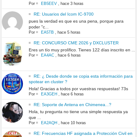
Por
EB5EEV
,
hace 3 horas
RE: Usuarios del Icom IC-9700
pues la verdad es que es una pena, porque para
poder "c...
Por
EA5TB
,
hace 5 horas
RE: CONCURSO CME 2026 y DXCLUSTER
Eres un tío muy prolífico. Tienes 122 días inscrito en ...
Por
EA4AC
,
hace 6 horas
RE: ¿ Desde donde se copia esta información para
spotear en cluster ?
Hola! Gracias a todos por vuestras respuestas! 73s
Por
EA3GEH
,
hace 6 horas
RE: Soporte de Antena en Chimenea...?
Hola, tu pregunta no tiene una simple respuesta ya
que ...
Por
EA2AQH
,
hace 10 horas
RE: Frecuencias HF asignada a Protección Civil en