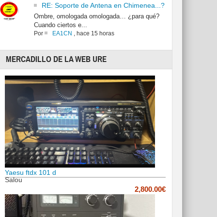
RE: Soporte de Antena en Chimenea...?
Ombre, omologada omologada… ¿para qué?
Cuando ciertos e...
Por
EA1CN
,
hace 15 horas
MERCADILLO DE LA WEB URE
Yaesu ftdx 101 d
Salou
2,800.00€