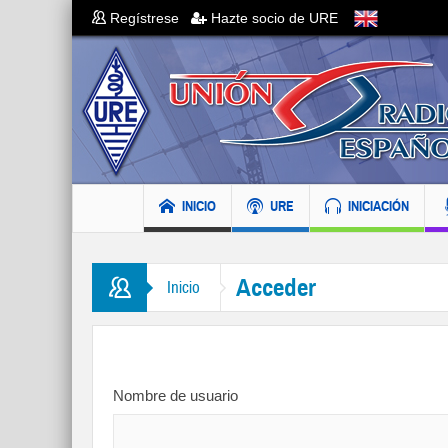
Regístrese
Hazte socio de URE
INICIO
URE
INICIACIÓN
Acceder
Inicio
Nombre de usuario