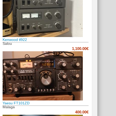
Kenwood tl922
Salou
1,100.00€
Yaesu FT101ZD
Malaga
400.00€