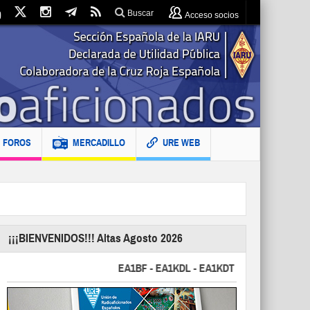
Buscar
Acceso socios
FOROS
MERCADILLO
URE WEB
¡¡¡BIENVENIDOS!!! Altas Agosto 2026
EA1BF - EA1KDL - EA1KDT - EA2FBJ - EA2FJU - 