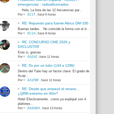
emergencias - radioaficionados
· Hola, La lista de las 12 frecuencias par...
Por
EC1T
,
hace 6 horas
RE: Repuesto para fuente Alinco DM-330
Buenas tardes. No coincide la forma con el d...
Por
EC1A
,
hace 8 horas
RE: CONCURSO CME 2026 y
DXCLUSTER
Este si, gracias
Por
EA2AZ
,
hace 11 horas
RE: Dx por un tubo (144 a 1296)
Dentro del Tubo hay un factor clave: El grado de
Acop...
Por
EA1FBF
,
hace 11 horas
RE: Desde que empezó el verano...
¿QRM extremo en 40m?
Hola! Efectivamente...como ya expliqué son 4
plafones...
Por
EA3GEH
,
hace 13 horas