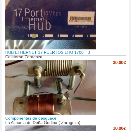
HUB ETHERNET 17 PUERTOS EHU 1700 TB
Calatorao Zaragoza.
30.00€
Componentes de desguace.
La Almunia de Doña Godina ( Zaragoza)
10.00€