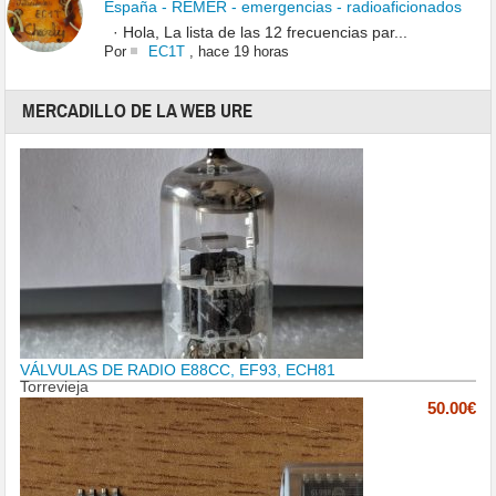
España - REMER - emergencias - radioaficionados
· Hola, La lista de las 12 frecuencias par...
Por
EC1T
,
hace 19 horas
MERCADILLO DE LA WEB URE
VÁLVULAS DE RADIO E88CC, EF93, ECH81
Torrevieja
50.00€