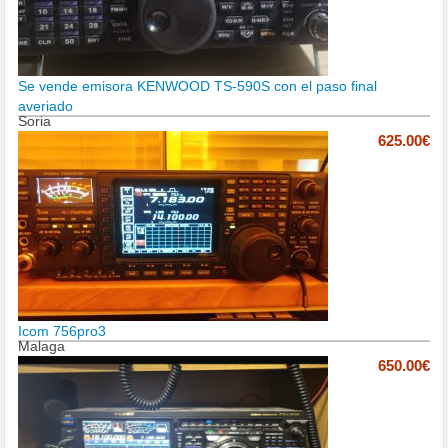
Se vende emisora KENWOOD TS-590S con el paso final
averiado
Soria
625.00€
Icom 756pro3
Malaga
650.00€