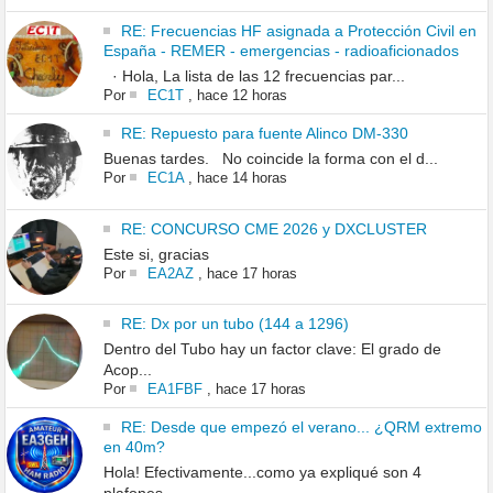
RE: Frecuencias HF asignada a Protección Civil en
España - REMER - emergencias - radioaficionados
· Hola, La lista de las 12 frecuencias par...
Por
EC1T
,
hace 12 horas
RE: Repuesto para fuente Alinco DM-330
Buenas tardes. No coincide la forma con el d...
Por
EC1A
,
hace 14 horas
RE: CONCURSO CME 2026 y DXCLUSTER
Este si, gracias
Por
EA2AZ
,
hace 17 horas
RE: Dx por un tubo (144 a 1296)
Dentro del Tubo hay un factor clave: El grado de
Acop...
Por
EA1FBF
,
hace 17 horas
RE: Desde que empezó el verano... ¿QRM extremo
en 40m?
Hola! Efectivamente...como ya expliqué son 4