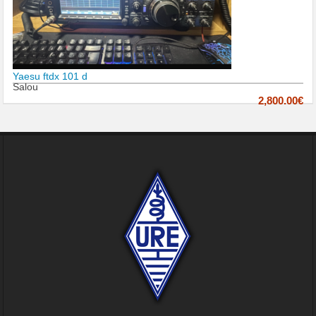
Yaesu ftdx 101 d
Salou
2,800.00€