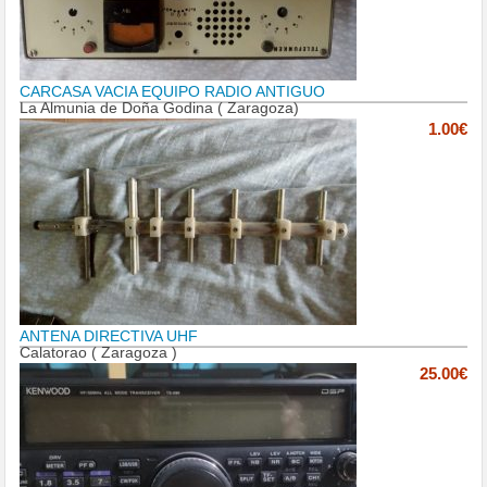
CARCASA VACIA EQUIPO RADIO ANTIGUO
La Almunia de Doña Godina ( Zaragoza)
1.00€
ANTENA DIRECTIVA UHF
Calatorao ( Zaragoza )
25.00€