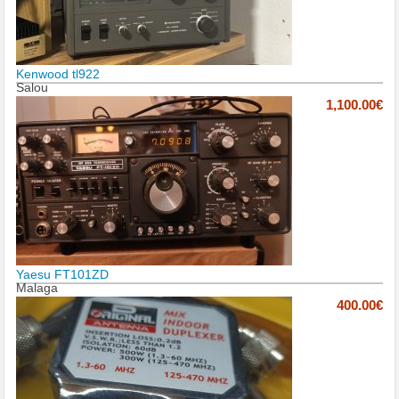
Kenwood tl922
Salou
1,100.00€
Yaesu FT101ZD
Malaga
400.00€