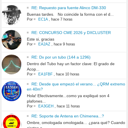
RE: Repuesto para fuente Alinco DM-330
Buenas tardes. No coincide la forma con el d...
Por
EC1A
,
hace 7 horas
RE: CONCURSO CME 2026 y DXCLUSTER
Este si, gracias
Por
EA2AZ
,
hace 9 horas
RE: Dx por un tubo (144 a 1296)
Dentro del Tubo hay un factor clave: El grado de
Acop...
Por
EA1FBF
,
hace 10 horas
RE: Desde que empezó el verano... ¿QRM extremo
en 40m?
Hola! Efectivamente...como ya expliqué son 4
plafones...
Por
EA3GEH
,
hace 11 horas
RE: Soporte de Antena en Chimenea...?
Ombre, omologada omologada… ¿para qué? Cuando