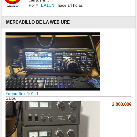
ciertos e...
Por
EA1CN
,
hace 14 horas
MERCADILLO DE LA WEB URE
Yaesu ftdx 101 d
Salou
2,800.00€