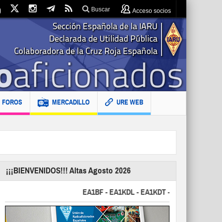
Buscar
Acceso socios
FOROS
MERCADILLO
URE WEB
¡¡¡BIENVENIDOS!!! Altas Agosto 2026
EA1BF - EA1KDL - EA1KDT - EA2FBJ - EA2FJU - 