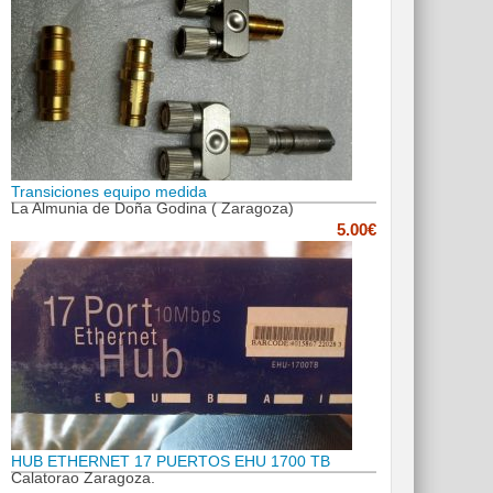
Transiciones equipo medida
La Almunia de Doña Godina ( Zaragoza)
5.00€
HUB ETHERNET 17 PUERTOS EHU 1700 TB
Calatorao Zaragoza.