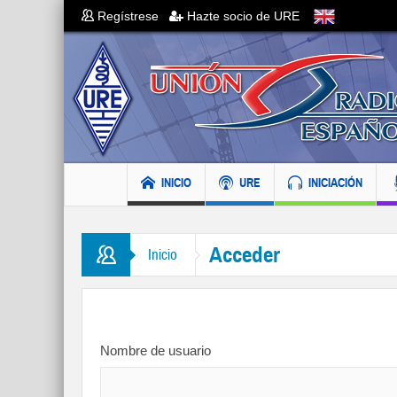
Regístrese
Hazte socio de URE
INICIO
URE
INICIACIÓN
Acceder
Inicio
Nombre de usuario