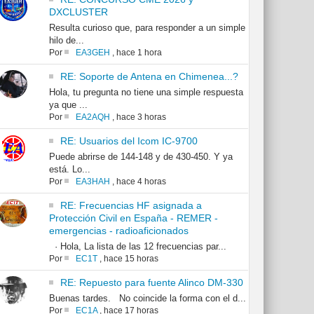
DXCLUSTER
Resulta curioso que, para responder a un simple
hilo de...
Por
EA3GEH
,
hace 1 hora
RE: Soporte de Antena en Chimenea...?
Hola, tu pregunta no tiene una simple respuesta
ya que ...
Por
EA2AQH
,
hace 3 horas
RE: Usuarios del Icom IC-9700
Puede abrirse de 144-148 y de 430-450. Y ya
está. Lo...
Por
EA3HAH
,
hace 4 horas
RE: Frecuencias HF asignada a
Protección Civil en España - REMER -
emergencias - radioaficionados
· Hola, La lista de las 12 frecuencias par...
Por
EC1T
,
hace 15 horas
RE: Repuesto para fuente Alinco DM-330
Buenas tardes. No coincide la forma con el d...
Por
EC1A
,
hace 17 horas