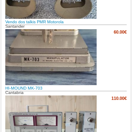
Vendo dos talkis PMR Motorola
Santander
60.00€
HI-MOUND MK-703
Cantabria
110.00€