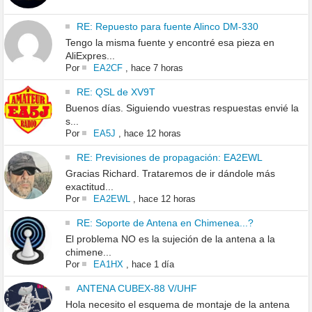
RE: Repuesto para fuente Alinco DM-330
Tengo la misma fuente y encontré esa pieza en
AliExpres...
Por
EA2CF
,
hace 7 horas
RE: QSL de XV9T
Buenos días. Siguiendo vuestras respuestas envié la
s...
Por
EA5J
,
hace 12 horas
RE: Previsiones de propagación: EA2EWL
Gracias Richard. Trataremos de ir dándole más
exactitud...
Por
EA2EWL
,
hace 12 horas
RE: Soporte de Antena en Chimenea...?
El problema NO es la sujeción de la antena a la
chimene...
Por
EA1HX
,
hace 1 día
ANTENA CUBEX-88 V/UHF
Hola necesito el esquema de montaje de la antena