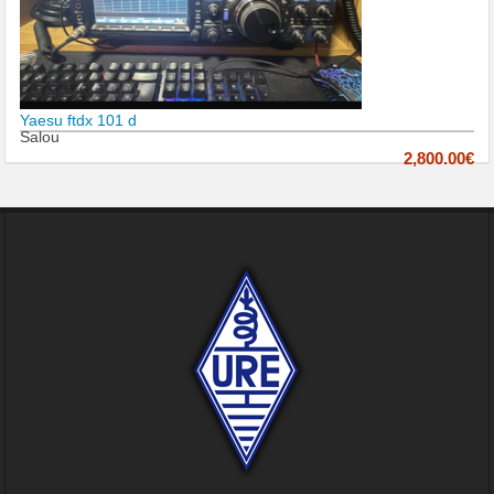
Yaesu ftdx 101 d
Salou
2,800.00€