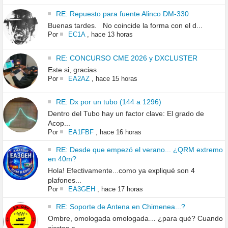
RE: Repuesto para fuente Alinco DM-330
Buenas tardes. No coincide la forma con el d...
Por
EC1A
,
hace 13 horas
RE: CONCURSO CME 2026 y DXCLUSTER
Este si, gracias
Por
EA2AZ
,
hace 15 horas
RE: Dx por un tubo (144 a 1296)
Dentro del Tubo hay un factor clave: El grado de
Acop...
Por
EA1FBF
,
hace 16 horas
RE: Desde que empezó el verano... ¿QRM extremo
en 40m?
Hola! Efectivamente...como ya expliqué son 4
plafones...
Por
EA3GEH
,
hace 17 horas
RE: Soporte de Antena en Chimenea...?
Ombre, omologada omologada… ¿para qué? Cuando