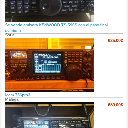
Se vende emisora KENWOOD TS-590S con el paso final
averiado
Soria
625.00€
Icom 756pro3
Malaga
650.00€