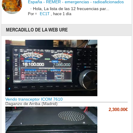
España - REMER - emergencias - radioaficionados
· Hola, La lista de las 12 frecuencias par...
Por
EC1T
,
hace 1 día
MERCADILLO DE LA WEB URE
Vendo transceptor ICOM 7610
Daganzo de Arriba (Madrid)
2,300.00€