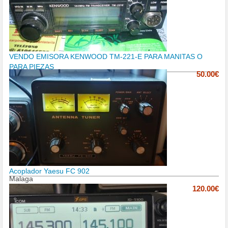
VENDO EMISORA KENWOOD TM-221-E PARA MANITAS O
PARA PIEZAS
50.00€
Acoplador Yaesu FC 902
Malaga
120.00€