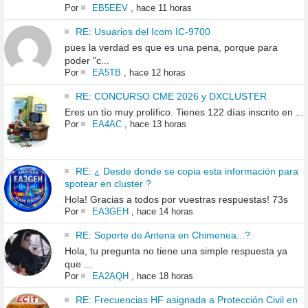
Por
EB5EEV
,
hace 11 horas
RE: Usuarios del Icom IC-9700
pues la verdad es que es una pena, porque para
poder "c...
Por
EA5TB
,
hace 12 horas
RE: CONCURSO CME 2026 y DXCLUSTER
Eres un tío muy prolífico. Tienes 122 días inscrito en ...
Por
EA4AC
,
hace 13 horas
RE: ¿ Desde donde se copia esta información para
spotear en cluster ?
Hola! Gracias a todos por vuestras respuestas! 73s
Por
EA3GEH
,
hace 14 horas
RE: Soporte de Antena en Chimenea...?
Hola, tu pregunta no tiene una simple respuesta ya
que ...
Por
EA2AQH
,
hace 18 horas
RE: Frecuencias HF asignada a Protección Civil en