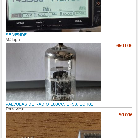
SE VENDE
Málaga
650.00€
VÁLVULAS DE RADIO E88CC, EF93, ECH81
Torrevieja
50.00€