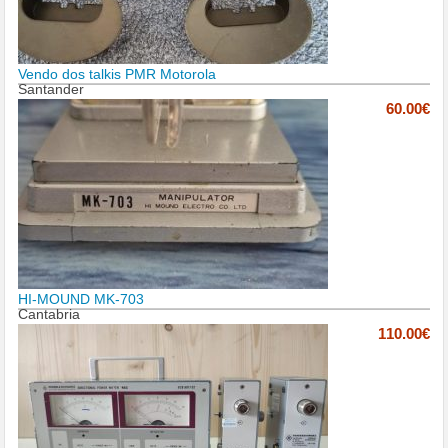
Vendo dos talkis PMR Motorola
Santander
60.00€
HI-MOUND MK-703
Cantabria
110.00€