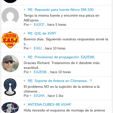
RE: Repuesto para fuente Alinco DM-330
Tengo la misma fuente y encontré esa pieza en
AliExpres...
Por
EA2CF
,
hace 5 horas
RE: QSL de XV9T
Buenos días. Siguiendo vuestras respuestas envié la
s...
Por
EA5J
,
hace 10 horas
RE: Previsiones de propagación: EA2EWL
Gracias Richard. Trataremos de ir dándole más
exactitud...
Por
EA2EWL
,
hace 10 horas
RE: Soporte de Antena en Chimenea...?
El problema NO es la sujeción de la antena a la
chimene...
Por
EA1HX
,
hace 1 día
ANTENA CUBEX-88 V/UHF
Hola necesito el esquema de montaje de la antena