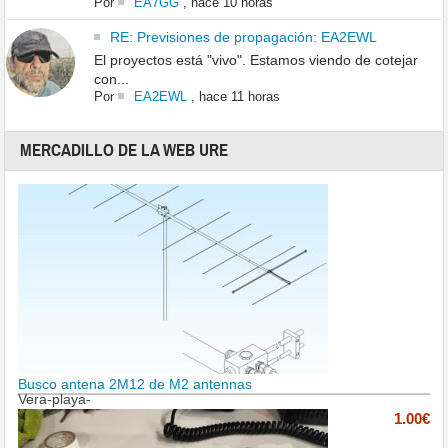
Por
EA7GG
,
hace 10 horas
RE: Previsiones de propagación: EA2EWL
El proyectos está "vivo". Estamos viendo de cotejar
con...
Por
EA2EWL
,
hace 11 horas
MERCADILLO DE LA WEB URE
Busco antena 2M12 de M2 antennas
Vera-playa-
1.00€