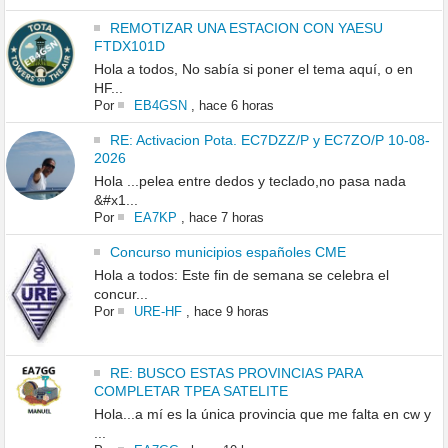
REMOTIZAR UNA ESTACION CON YAESU
FTDX101D
Hola a todos, No sabía si poner el tema aquí, o en
HF...
Por
EB4GSN
,
hace 6 horas
RE: Activacion Pota. EC7DZZ/P y EC7ZO/P 10-08-
2026
Hola ...pelea entre dedos y teclado,no pasa nada
&#x1...
Por
EA7KP
,
hace 7 horas
Concurso municipios españoles CME
Hola a todos: Este fin de semana se celebra el
concur...
Por
URE-HF
,
hace 9 horas
RE: BUSCO ESTAS PROVINCIAS PARA
COMPLETAR TPEA SATELITE
Hola...a mí es la única provincia que me falta en cw y
...