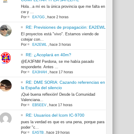
Hola...a mí es la única provincia que me falta en
cw y ...
Por
EA7GG
,
hace 2 horas
RE: Previsiones de propagación: EA2EWL
El proyectos está "vivo". Estamos viendo de
cotejar con...
Por
EA2EWL
,
hace 3 horas
RE: ¿Acoplará en 40m?
@EA3FNM Perdona, se me había pasado
responderte. Antes ...
Por
EA3HAH
,
hace 17 horas
RE: DME SORIA: Cazando referencias en
la España del silencio
¡Qué buena reflexión! Desde la Comunidad
Valenciana...
Por
EB5EEV
,
hace 17 horas
RE: Usuarios del Icom IC-9700
pues la verdad es que es una pena, porque para
poder "c...
Por
EA5TB
,
hace 19 horas