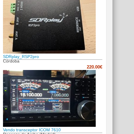
SDRplay_RSP2pro
Córdoba
220.00€
Vendo transceptor ICOM 7610