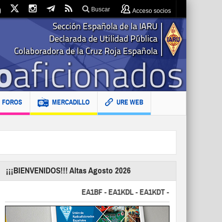
Buscar
Acceso socios
FOROS
MERCADILLO
URE WEB
¡¡¡BIENVENIDOS!!! Altas Agosto 2026
EA1BF - EA1KDL - EA1KDT - EA2FBJ - EA2FJU - E