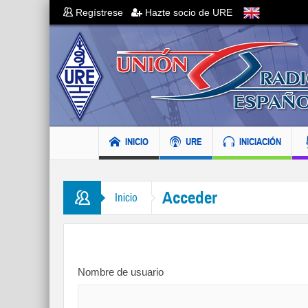
Regístrese
Hazte socio de URE
INICIO
URE
INICIACIÓN
Acceder
Inicio
Nombre de usuario