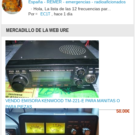
España - REMER - emergencias - radioaficionados
· Hola, La lista de las 12 frecuencias par...
Por
EC1T
,
hace 1 día
MERCADILLO DE LA WEB URE
VENDO EMISORA KENWOOD TM-221-E PARA MANITAS O
PARA PIEZAS
50.00€