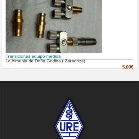
Transiciones equipo medida
La Almunia de Doña Godina ( Zaragoza)
5.00€