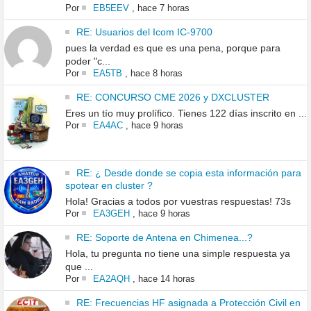
Por
EB5EEV
,
hace 7 horas
RE: Usuarios del Icom IC-9700
pues la verdad es que es una pena, porque para
poder "c...
Por
EA5TB
,
hace 8 horas
RE: CONCURSO CME 2026 y DXCLUSTER
Eres un tío muy prolífico. Tienes 122 días inscrito en ...
Por
EA4AC
,
hace 9 horas
RE: ¿ Desde donde se copia esta información para
spotear en cluster ?
Hola! Gracias a todos por vuestras respuestas! 73s
Por
EA3GEH
,
hace 9 horas
RE: Soporte de Antena en Chimenea...?
Hola, tu pregunta no tiene una simple respuesta ya
que ...
Por
EA2AQH
,
hace 14 horas
RE: Frecuencias HF asignada a Protección Civil en