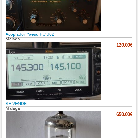
Acoplador Yaesu FC 902
Malaga
120.00€
SE VENDE
Málaga
650.00€