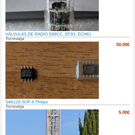
VÁLVULAS DE RADIO E88CC, EF93, ECH81
Torrevieja
50.00€
SA612A SOP-8 Philips
Torrevieja
5.00€