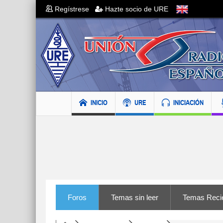
Regístrese
Hazte socio de URE
INICIO
URE
INICIACIÓN
Foros
Temas sin leer
Temas Reci