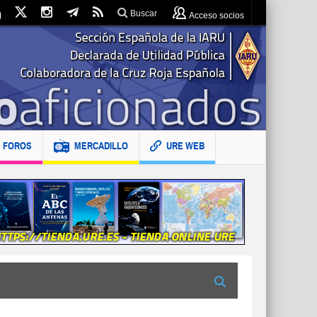
Buscar
Acceso socios
FOROS
MERCADILLO
URE WEB