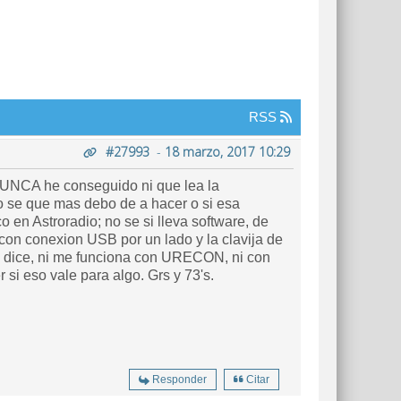
RSS
#27993
-
18 marzo, 2017 10:29
NUNCA he conseguido ni que lea la
no se que mas debo de a hacer o si esa
o en Astroradio; no se si lleva software, de
 con conexion USB por un lado y la clavija de
n dice, ni me funciona con URECON, ni con
 si eso vale para algo. Grs y 73's.
Responder
Citar