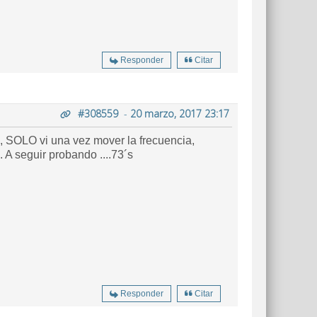
Responder
Citar
#308559
-
20 marzo, 2017 23:17
, SOLO vi una vez mover la frecuencia,
. A seguir probando ....73´s
Responder
Citar