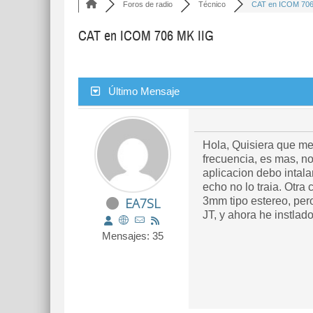
Foros de radio
Técnico
CAT en ICOM 706 
CAT en ICOM 706 MK IIG
Último Mensaje
Hola, Quisiera que m
frecuencia, es mas, no
aplicacion debo intala
echo no lo traia. Otra
EA7SL
3mm tipo estereo, per
JT, y ahora he instlad
Mensajes: 35