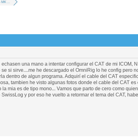
MK ...
e echasen una mano a intentar configurar el CAT de mi ICOM, 
 se si sirve....me he descargado el OmniRig lo he config pero 
rla dentro de algun programa. Adquirí el cable del CAT especific
 cosa, tambien he visto algunas fotos donde el cable del CAT es
o la mia es de tipo mono... Vamos que parto de cero como quie
o SwissLog y por eso he vuelto a retormar el tema del CAT, haber