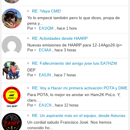
RE: !Vaya CME!
Yo lo empecé también pero lo que dices, propa de
pena y...
Por
EA1IQM
,
hace 1 hora
RE: Actividades desde HAARP
Nuevas emisiones de HAARP para 12-14Ago26:/p>
Por
EC4AA
,
hace 3 horas
RE: Fallecimiento del amigo jose luis EA7HZM
DEP
Por
EA5JN
,
hace 7 horas
RE: Voy a Hacer mi primera activación POTA y DME
Para POTA, lo mejor es anotar en Ham2K PoLo. Y,
claro, ...
Por
EA1CN
,
hace 12 horas
RE: Un aspirante más en el equipo, desde Asturias
Un cordial saludo Francisco José. Nos hemos
conocido ho...