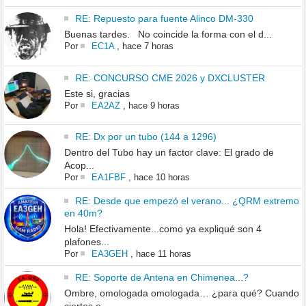
RE: Repuesto para fuente Alinco DM-330
Buenas tardes. No coincide la forma con el d...
Por
EC1A
,
hace 7 horas
RE: CONCURSO CME 2026 y DXCLUSTER
Este si, gracias
Por
EA2AZ
,
hace 9 horas
RE: Dx por un tubo (144 a 1296)
Dentro del Tubo hay un factor clave: El grado de
Acop...
Por
EA1FBF
,
hace 10 horas
RE: Desde que empezó el verano... ¿QRM extremo
en 40m?
Hola! Efectivamente...como ya expliqué son 4
plafones...
Por
EA3GEH
,
hace 11 horas
RE: Soporte de Antena en Chimenea...?
Ombre, omologada omologada… ¿para qué? Cuando