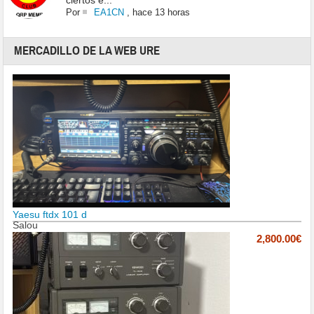
ciertos e...
Por
EA1CN
,
hace 13 horas
MERCADILLO DE LA WEB URE
Yaesu ftdx 101 d
Salou
2,800.00€