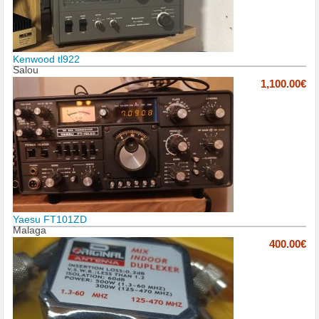
Kenwood tl922
Salou
1,100.00€
Yaesu FT101ZD
Malaga
400.00€