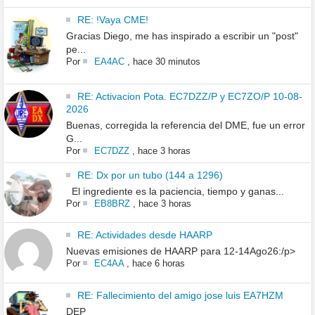
RE: !Vaya CME!
Gracias Diego, me has inspirado a escribir un "post"
pe...
Por
EA4AC
,
hace 30 minutos
RE: Activacion Pota. EC7DZZ/P y EC7ZO/P 10-08-
2026
Buenas, corregida la referencia del DME, fue un error
G...
Por
EC7DZZ
,
hace 3 horas
RE: Dx por un tubo (144 a 1296)
El ingrediente es la paciencia, tiempo y ganas...
Por
EB8BRZ
,
hace 3 horas
RE: Actividades desde HAARP
Nuevas emisiones de HAARP para 12-14Ago26:/p>
Por
EC4AA
,
hace 6 horas
RE: Fallecimiento del amigo jose luis EA7HZM
DEP