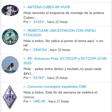
ANTENA CUBEX-88 V/UHF
Hola necesito el esquema de montaje de la antena
Cubex-...
Por
EA1EV
,
hace 12 horas
REMOTIZAR UNA ESTACION CON YAESU
FTDX101D
Hola a todos, No sabía si poner el tema aquí, o en
HF...
Por
EB4GSN
,
hace 15 horas
RE: Activacion Pota. EC7DZZ/P y EC7ZO/P 10-08-
2026
Hola ...pelea entre dedos y teclado,no pasa nada
&#x1...
Por
EA7KP
,
hace 15 horas
Concurso municipios españoles CME
Hola a todos: Este fin de semana se celebra el
concur...
Por
URE-HF
,
hace 17 horas