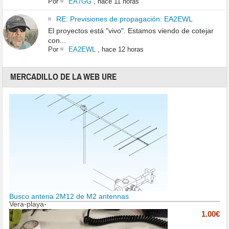
Por
EA7GG
,
hace 11 horas
RE: Previsiones de propagación: EA2EWL
El proyectos está "vivo". Estamos viendo de cotejar
con...
Por
EA2EWL
,
hace 12 horas
MERCADILLO DE LA WEB URE
Busco antena 2M12 de M2 antennas
Vera-playa-
1.00€