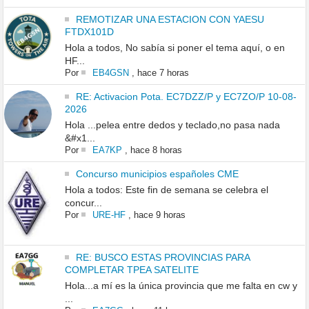
REMOTIZAR UNA ESTACION CON YAESU
FTDX101D
Hola a todos, No sabía si poner el tema aquí, o en
HF...
Por
EB4GSN
,
hace 7 horas
RE: Activacion Pota. EC7DZZ/P y EC7ZO/P 10-08-
2026
Hola ...pelea entre dedos y teclado,no pasa nada
&#x1...
Por
EA7KP
,
hace 8 horas
Concurso municipios españoles CME
Hola a todos: Este fin de semana se celebra el
concur...
Por
URE-HF
,
hace 9 horas
RE: BUSCO ESTAS PROVINCIAS PARA
COMPLETAR TPEA SATELITE
Hola...a mí es la única provincia que me falta en cw y
...