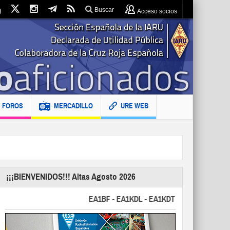
Buscar
Acceso socios
FOROS
MERCADILLO
URE WEB
¡¡¡BIENVENIDOS!!! Altas Agosto 2026
EA1BF - EA1KDL - EA1KDT - EA2FBJ - EA2FJU -