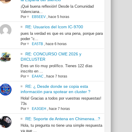
¡Qué buena reflexión! Desde la Comunidad
Valenciana...
Por
EB5EEV
,
hace 5 horas
RE: Usuarios del Icom IC-9700
pues la verdad es que es una pena, porque para
poder "c...
Por
EA5TB
,
hace 6 horas
RE: CONCURSO CME 2026 y
DXCLUSTER
Eres un tío muy prolífico. Tienes 122 días
inscrito en ...
Por
EA4AC
,
hace 7 horas
RE: ¿ Desde donde se copia esta
información para spotear en cluster ?
Hola! Gracias a todos por vuestras respuestas!
73s
Por
EA3GEH
,
hace 7 horas
RE: Soporte de Antena en Chimenea...?
Hola, tu pregunta no tiene una simple respuesta
ya que ...