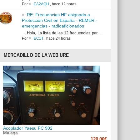
Por
EA2AQH
,
hace 12 horas
RE: Frecuencias HF asignada a
Protección Civil en España - REMER -
emergencias - radioaficionados
· Hola, La lista de las 12 frecuencias par...
Por
EC1T
,
hace 24 horas
MERCADILLO DE LA WEB URE
Acoplador Yaesu FC 902
Malaga
120.00€