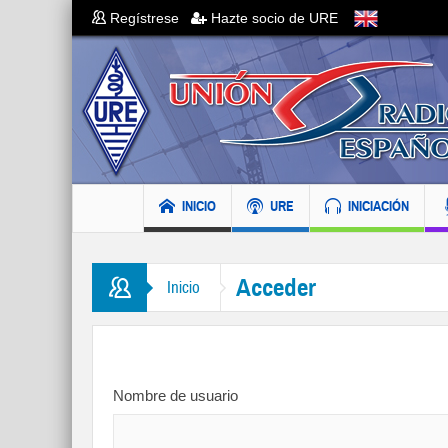
Regístrese
Hazte socio de URE
INICIO
URE
INICIACIÓN
Acceder
Inicio
Nombre de usuario