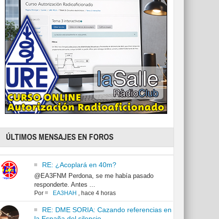
ÚLTIMOS MENSAJES EN FOROS
RE: ¿Acoplará en 40m?
@EA3FNM Perdona, se me había pasado
responderte. Antes ...
Por
EA3HAH
,
hace 4 horas
RE: DME SORIA: Cazando referencias en
la España del silencio