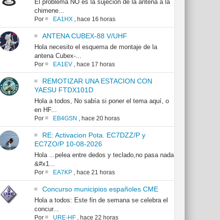
El problema NO es la sujeción de la antena a la
chimene...
Por
EA1HX
,
hace 16 horas
ANTENA CUBEX-88 V/UHF
Hola necesito el esquema de montaje de la
antena Cubex-...
Por
EA1EV
,
hace 17 horas
REMOTIZAR UNA ESTACION CON
YAESU FTDX101D
Hola a todos, No sabía si poner el tema aquí, o
en HF...
Por
EB4GSN
,
hace 20 horas
RE: Activacion Pota. EC7DZZ/P y
EC7ZO/P 10-08-2026
Hola ...pelea entre dedos y teclado,no pasa nada
&#x1...
Por
EA7KP
,
hace 21 horas
Concurso municipios españoles CME
Hola a todos: Este fin de semana se celebra el
concur...
Por
URE-HF
,
hace 22 horas