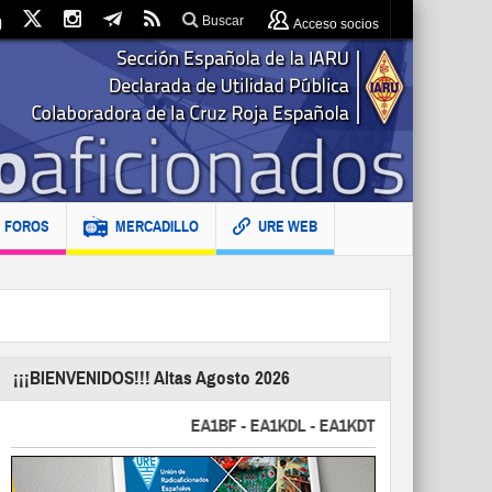
Buscar
Acceso socios
FOROS
MERCADILLO
URE WEB
¡¡¡BIENVENIDOS!!! Altas Agosto 2026
EA1BF - EA1KDL - EA1KDT - EA2FBJ - EA2FJU -