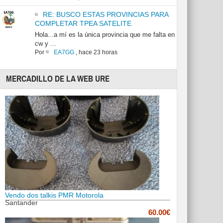
RE: BUSCO ESTAS PROVINCIAS PARA
COMPLETAR TPEA SATELITE
Hola...a mí es la única provincia que me falta en
cw y ...
Por
EA7GG
,
hace 23 horas
MERCADILLO DE LA WEB URE
Vendo dos talkis PMR Motorola
Santander
60.00€