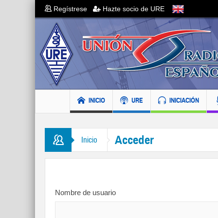
Regístrese
Hazte socio de URE
INICIO
URE
INICIACIÓN
Acceder
Inicio
Nombre de usuario